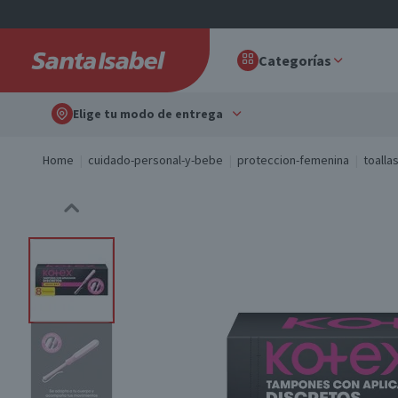
Categorías
Elige tu modo de entrega
Home
cuidado-personal-y-bebe
proteccion-femenina
toalla