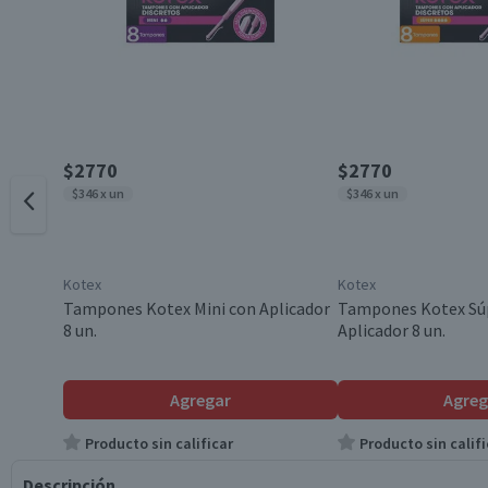
$2770
$2770
$346 x un
$346 x un
Kotex
Kotex
Tampones Kotex Mini con Aplicador
Tampones Kotex Súp
8 un.
Aplicador 8 un.
Agregar
Agreg
Producto sin calificar
Producto sin califi
Descripción