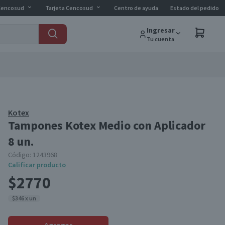
Cencosud
Tarjeta Cencosud
Centro de ayuda
Estado del pedido
Ingresar
Tu cuenta
Kotex
Tampones Kotex Medio con Aplicador
8 un.
Código:
1243968
Calificar producto
$2770
$346 x un