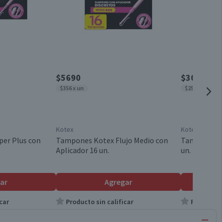
$5690
$3050
$356 x un
$254 x un
Kotex
Kotex
er Plus con
Tampones Kotex Flujo Medio con
Tampones Di
Aplicador 16 un.
un.
ar
Agregar
car
Producto sin calificar
Producto s