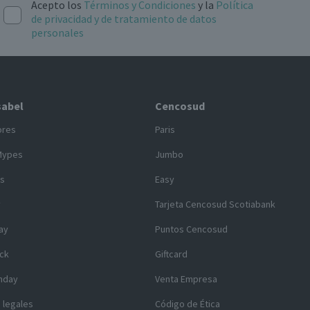
Acepto los
Términos y Condiciones
y la
Política
de privacidad y de tratamiento de datos
personales
sabel
Cencosud
ores
Paris
Mypes
Jumbo
s
Easy
y
Tarjeta Cencosud Scotiabank
ay
Puntos Cencosud
ck
Giftcard
nday
Venta Empresa
 legales
Código de Ética