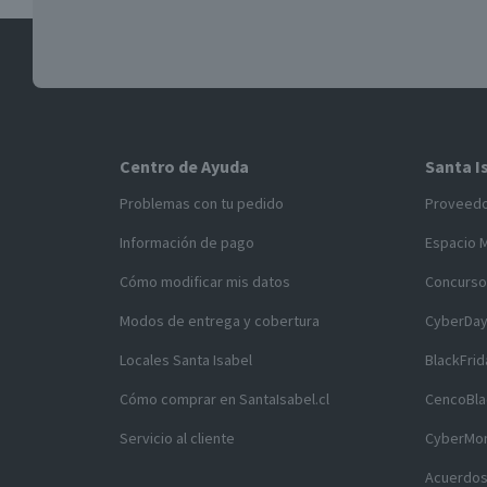
Centro de Ayuda
Santa I
Problemas con tu pedido
Proveed
Información de pago
Espacio 
Cómo modificar mis datos
Concurso
Modos de entrega y cobertura
CyberDa
Locales Santa Isabel
BlackFrid
Cómo comprar en SantaIsabel.cl
CencoBla
Servicio al cliente
CyberMo
Acuerdos