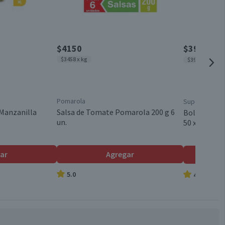
Con aplicador
Válida hasta su fecha de caducidad
$4150
$390
$550
$3458 x kg
$39 x un
Pomarola
Superior
Manzanilla
Salsa de Tomate Pomarola 200 g 6
Bolsa de Ba
un.
50 x 65 cm 1
ar
Agregar
5.0
4.9