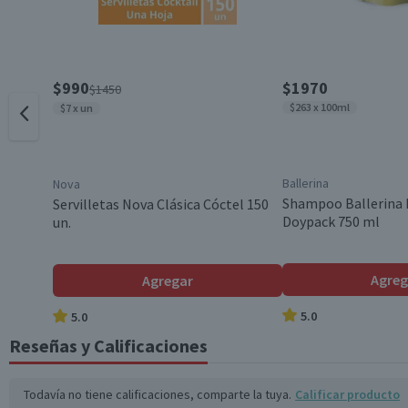
Descripción de Tecnología
Garantía Mínima Legal
$990
$1970
$1450
$263 x 100ml
$7 x un
Ballerina
Nova
Shampoo Ballerina 
Servilletas Nova Clásica Cóctel 150
Doypack 750 ml
un.
Agreg
Agregar
5.0
5.0
Reseñas y Calificaciones
Todavía no tiene calificaciones, comparte la tuya.
Calificar producto