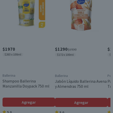
Característica Sustentable
Químicos Controlados;Producto Cruelty Free
Material
Botella
Contenido
200 ml
Género
$1970
$1290
$2
$1930
Unisex
$263 x 100ml
$172 x 100ml
$1
Cantidad
1 un.
País de Origen
Ballerina
Ballerina
Pe
Chile
Shampoo Ballerina
Jabón Líquido Ballerina Avena
Pa
Manzanilla Doypack 750 ml
y Almendras 750 ml
Tri
Variedad
Cuidado capilar infantil
Aroma
Agregar
Agregar
Aromático
5.0
5.0