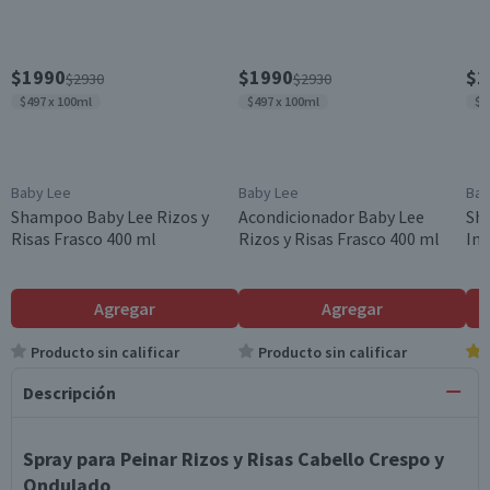
$1990
$1990
$1
$2930
$2930
$497 x 100ml
$497 x 100ml
$4
Baby Lee
Baby Lee
Bab
Shampoo Baby Lee Rizos y
Acondicionador Baby Lee
Sh
Risas Frasco 400 ml
Rizos y Risas Frasco 400 ml
Inf
Agregar
Agregar
Producto sin calificar
Producto sin calificar
Descripción
Spray para Peinar Rizos y Risas Cabello Crespo y
Ondulado