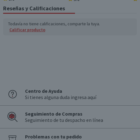
Incluye
Reseñas y Calificaciones
Hipoalergénico, Evita lágrimas, Sin parabenos, Sin
colorantes, Ph neutro.
Todavía no tiene calificaciones, comparte la tuya.
Garantía Mínima Legal
Calificar producto
Válida hasta su fecha de caducidad
Centro de Ayuda
Si tienes alguna duda ingresa aquí
Seguimiento de Compras
Seguimiento de tu despacho en línea
Problemas con tu pedido