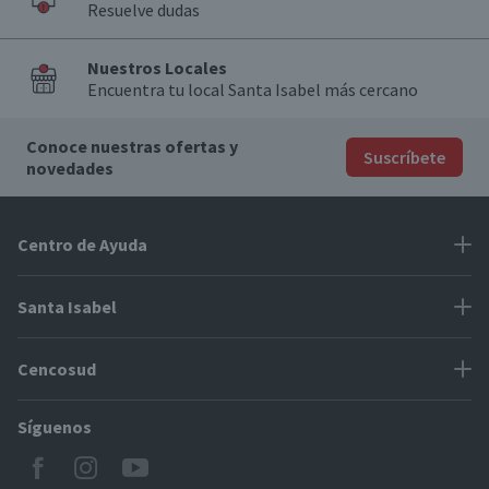
Resuelve dudas
Nuestros Locales
Encuentra tu local Santa Isabel más cercano
Conoce nuestras ofertas y
Suscríbete
novedades
Centro de Ayuda
Problemas con tu pedido
Santa Isabel
Información de pago
Proveedores
Cencosud
Cómo modificar mis datos
Espacio Mypes
Modos de entrega y cobertura
Síguenos
Paris
Concursos
Locales Santa Isabel
Jumbo
CyberDay