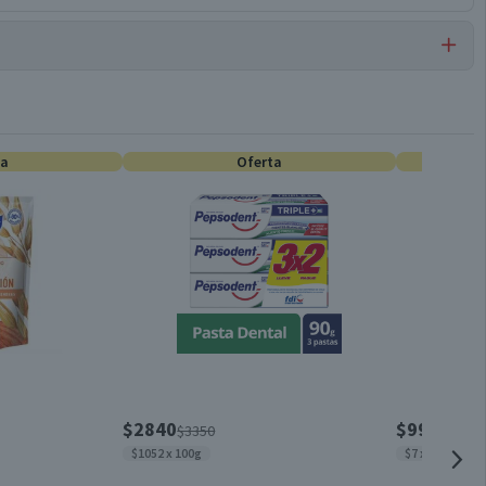
Acondicionadores Infantil
ta
Oferta
No
Frasco
400 ml
Unisex
$2840
$990
$3350
$1450
$1052 x 100g
$7 x un