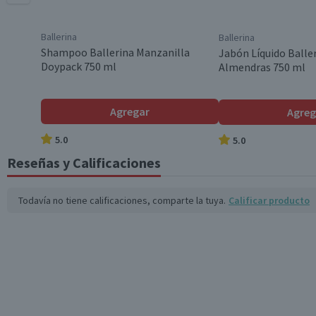
Envase
Ballerina
Ballerina
País de Origen
Shampoo Ballerina Manzanilla
Jabón Líquido Balle
Doypack 750 ml
Almendras 750 ml
Variedad
Agregar
Agreg
5.0
5.0
Aroma
Reseñas y Calificaciones
Incluye
Todavía no tiene calificaciones, comparte la tuya.
Calificar producto
Garantía Mínima Legal
Garantía Proveedor