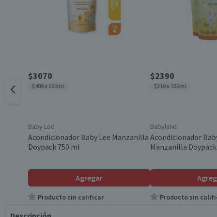
$3070
$2390
$409 x 100ml
$319 x 100ml
Baby Lee
Babyland
Acondicionador Baby Lee Manzanilla
Acondicionador Bab
Doypack 750 ml
Manzanilla Doypack
Agregar
Agreg
Producto sin calificar
Producto sin califi
Descripción