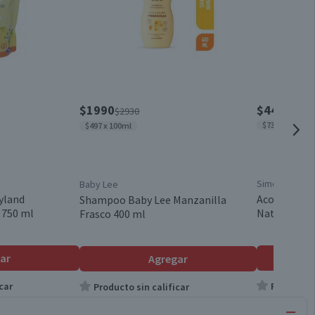
$1990
$4490
$2930
$736 x 100ml
$497 x 100ml
Simond's
Baby Lee
yland
Acondiciona
Shampoo Baby Lee Manzanilla
 750 ml
Natural 610
Frasco 400 ml
ar
Agregar
car
Producto s
Producto sin calificar