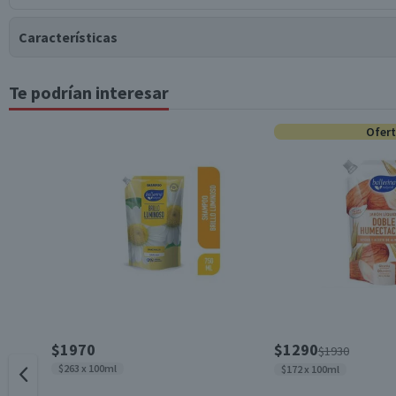
Características
Te podrían interesar
Tipo de Producto
Ofer
Surtido
Material
Contenido
Género
$1970
$1290
$1930
$263 x 100ml
$172 x 100ml