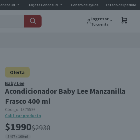
Cencosud
Tarjeta Cencosud
Centro de ayuda
Estado del pedido
Ingresar
Tu cuenta
Oferta
Baby Lee
Acondicionador Baby Lee Manzanilla
Frasco 400 ml
Código:
1375598
Calificar producto
$1990
$2930
$497 x 100ml