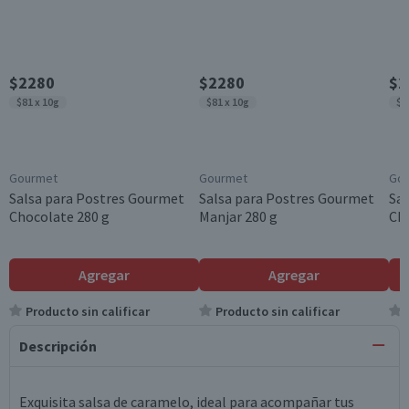
$2280
$2280
$2
$81 x 10g
$81 x 10g
$8
Gourmet
Gourmet
Go
Salsa para Postres Gourmet
Salsa para Postres Gourmet
Sa
Chocolate 280 g
Manjar 280 g
Cho
Agregar
Agregar
Producto sin calificar
Producto sin calificar
Descripción
Exquisita salsa de caramelo, ideal para acompañar tus