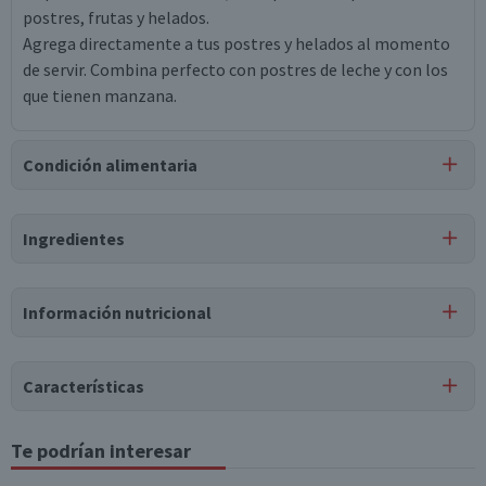
postres, frutas y helados.
Agrega directamente a tus postres y helados al momento
de servir. Combina perfecto con postres de leche y con los
que tienen manzana.
Condición alimentaria
Certificación
Ingredientes
Libre de
Libre de
Libre de
Mariscos
Vegano
Lactosa
Peces
y Crustáceos
Ingredientes
Información nutricional
azúcar, glucosa, agua, maltitol, sorbitol, colorante
caramelo, saborizante idéntico a natural, saborizante
artificial, sorbato de potasio, benzoato de sodio.
Características
Puede contener
Tipo de Producto
Te podrían interesar
Tabla nutricional
Trazas
de
leche, soya, huevo, gluten, apio, mostaza,
Sazonadores