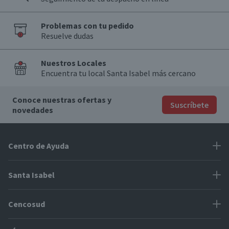
Problemas con tu pedido
Resuelve dudas
Nuestros Locales
Encuentra tu local Santa Isabel más cercano
Conoce nuestras ofertas y
Suscríbete
novedades
Centro de Ayuda
Problemas con tu pedido
Santa Isabel
Información de pago
Proveedores
Cencosud
Cómo modificar mis datos
Espacio Mypes
Modos de entrega y cobertura