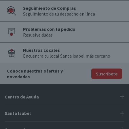
Seguimiento de Compras
Seguimiento de tu despacho en línea
Problemas con tu pedido
Resuelve dudas
Nuestros Locales
Encuentra tu local Santa Isabel más cercano
Conoce nuestras ofertas y
Suscríbete
novedades
Centro de Ayuda
Problemas con tu pedido
Santa Isabel
Información de pago
Proveedores