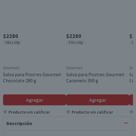
$2280
$2280
$2
$81 x 10g
$76 x 10g
$1
Gourmet
Gourmet
Go
Salsa para Postres Gourmet
Salsa para Postres Gourmet
Sa
Chocolate 280 g
Caramelo 300 g
Lig
Agregar
Agregar
Producto sin calificar
Producto sin calificar
Descripción