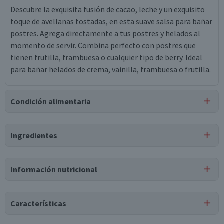
Descubre la exquisita fusión de cacao, leche y un exquisito
toque de avellanas tostadas, en esta suave salsa para bañar
postres. Agrega directamente a tus postres y helados al
momento de servir. Combina perfecto con postres que
tienen frutilla, frambuesa o cualquier tipo de berry. Ideal
para bañar helados de crema, vainilla, frambuesa o frutilla.
Condición alimentaria
Certificación
Ingredientes
Libre de
Libre de
Mariscos
Libre de
Libre de
Peces
y Crustáceos
Maní
Frutos 
Ingredientes
Información nutricional
agua, azúcar, glucosa, leche en polvo descremada, cacao en
polvo, manjar, almidón de maíz modificado, ácido láctico,
sorbato de potasio, saborizante idéntico al natural,
Características
carragenina, goma xantán.