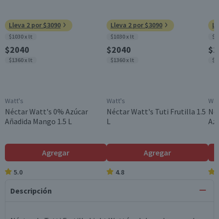
Lleva 2 por $3090
Lleva 2 por $3090
Ll
$1030 x lt
$1030 x lt
$1
$2040
$2040
$1
$1360 x lt
$1360 x lt
$1
Watt's
Watt's
Wat
Néctar Watt's 0% Azúcar
Néctar Watt's Tuti Frutilla 1.5
Néc
Añadida Mango 1.5 L
L
Azú
Agregar
Agregar
5.0
4.8
Descripción