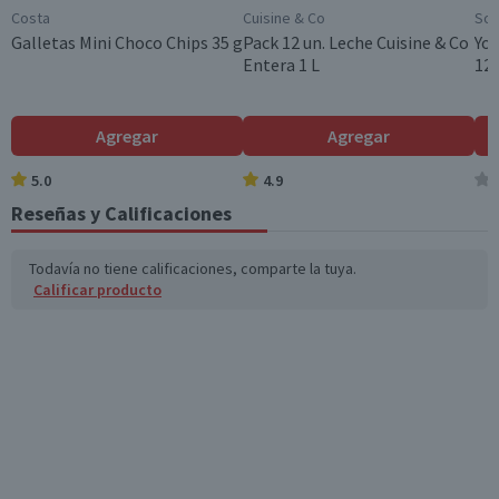
País de Origen
Costa
Cuisine & Co
Sop
Chile
Galletas Mini Choco Chips 35 g
Pack 12 un. Leche Cuisine & Co
Yog
Entera 1 L
120
Garantía Mínima Legal
Válida hasta su fecha de caducidad
Agregar
Agregar
5.0
4.9
Reseñas y Calificaciones
Todavía no tiene calificaciones, comparte la tuya.
Calificar producto