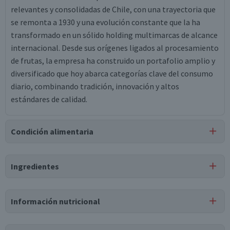
relevantes y consolidadas de Chile, con una trayectoria que
se remonta a 1930 y una evolución constante que la ha
transformado en un sólido holding multimarcas de alcance
internacional. Desde sus orígenes ligados al procesamiento
de frutas, la empresa ha construido un portafolio amplio y
diversificado que hoy abarca categorías clave del consumo
diario, combinando tradición, innovación y altos
estándares de calidad.
Condición alimentaria
Certificación
Ingredientes
Libre de
Kosher
Gluten
Ingredientes
Información nutricional
agua, pulpa de manzana, pulpa de ciruela, jugo de frutilla,
goma xántica, saborizante idéntico a natural, ácido cítrico,