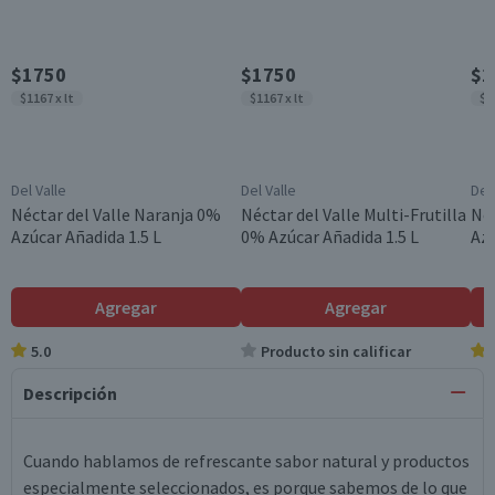
$1750
$1750
$1
$1167 x lt
$1167 x lt
$1
Del Valle
Del Valle
Del
Néctar del Valle Naranja 0%
Néctar del Valle Multi-Frutilla
Néc
Azúcar Añadida 1.5 L
0% Azúcar Añadida 1.5 L
Azú
Agregar
Agregar
5.0
Producto sin calificar
Descripción
Cuando hablamos de refrescante sabor natural y productos
especialmente seleccionados, es porque sabemos de lo que