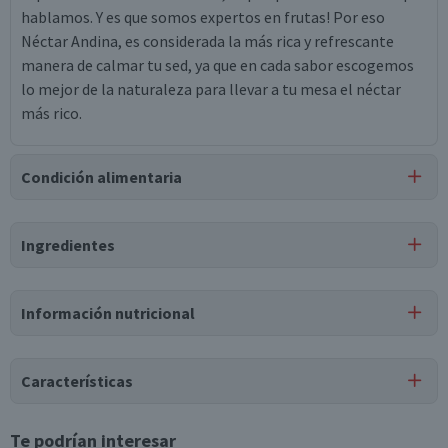
hablamos. Y es que somos expertos en frutas! Por eso
Néctar Andina, es considerada la más rica y refrescante
manera de calmar tu sed, ya que en cada sabor escogemos
lo mejor de la naturaleza para llevar a tu mesa el néctar
más rico.
Condición alimentaria
Certificación
Ingredientes
Apto para
Libre de
Libre de
Vegano
APLV
Lactosa
Soya
Ingredientes
Información nutricional
Agua, Puré de kiwi (20% m/m), ácido cítrico, Cmc sódica,
Goma xanthan, Saborizantes naturales, Sucralosa,
Tabla nutricional
Tartrazina, Azul brillante.
Características
Valores
Por cada 1
Por cada 100g/ml
medios
porción
Tipo de Producto
Te podrían interesar