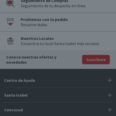
Seguimiento de Compras
Seguimiento de tu despacho en línea
Problemas con tu pedido
Resuelve dudas
Nuestros Locales
Encuentra tu local Santa Isabel más cercano
Conoce nuestras ofertas y
Suscríbete
novedades
Centro de Ayuda
Problemas con tu pedido
Santa Isabel
Información de pago
Proveedores
Cencosud
Cómo modificar mis datos