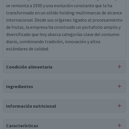
se remonta a 1930 y una evolución constante que la ha
transformado en un sólido holding multimarcas de alcance
internacional. Desde sus orígenes ligados al procesamiento
de frutas, la empresa ha construido un portafolio amplio y
diversificado que hoy abarca categorías clave del consumo
diario, combinando tradición, innovación y altos
estándares de calidad.
Condición alimentaria
Certificación
Ingredientes
Kosher
Ingredientes
Información nutricional
agua, pulpa de durazno, ácido cítrico, aspartamo,
saborizante idéntico a natural, goma xántica, ácido
Tabla nutricional
ascórbico, benzoato de sodio, sorbato de potasio,
Características