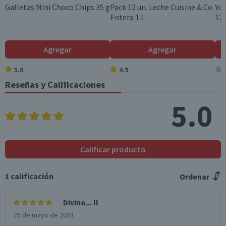
Chile
Galletas Mini Choco Chips 35 g
Pack 12 un. Leche Cuisine & Co
Yog
Entera 1 L
120
Agregar
Agregar
5.0
4.9
Reseñas y Calificaciones
5.0
Calificar producto
1
calificación
Ordenar
Divino... !!
25 de mayo de 2023