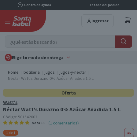
Centro de ayuda
Estado del pedido
Ingresar
Elige tu modo de entrega
Home
botilleria
jugos
jugos-y-nectar
Néctar Watt's Durazno 0% Azúcar Añadida 1.5 L
Oferta
Watt's
Néctar Watt's Durazno 0% Azúcar Añadida 1.5 L
Código:
501542003
(
1
comentarios
)
Nota
5.0
1 de 1