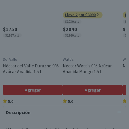
Lleva 2 por $3090
Ll
$1030 x lt
$1
$1750
$2040
$1
$1167 x lt
$1360 x lt
$1
Del Valle
Watt's
Wat
Néctar del Valle Durazno 0%
Néctar Watt's 0% Azúcar
Néc
Azúcar Añadida 1.5 L
Añadida Mango 1.5 L
Agregar
Agregar
5.0
5.0
Descripción