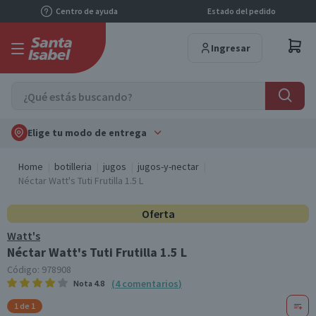
Centro de ayuda
Estado del pedido
Ingresar
Elige tu modo de entrega
Home
botilleria
jugos
jugos-y-nectar
Néctar Watt's Tuti Frutilla 1.5 L
Oferta
Watt's
Néctar Watt's Tuti Frutilla 1.5 L
Código:
978908
(
4
comentarios
)
Nota
4.8
1 de 1