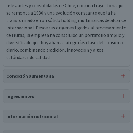
relevantes y consolidadas de Chile, con una trayectoria que
se remonta a 1930 y una evolución constante que la ha
transformado en un sólido holding multimarcas de alcance
internacional. Desde sus orígenes ligados al procesamiento
de frutas, la empresa ha construido un portafolio amplio y
diversificado que hoy abarca categorías clave del consumo
diario, combinando tradición, innovación y altos
estándares de calidad.
Condición alimentaria
Certificación
Ingredientes
Libre de
Kosher
Gluten
Ingredientes
Información nutricional
agua, pulpa de manzana, azúcar, pulpa de ciruela, jugo de
frutilla, ácido cítrico, saborizante natural, saborizante