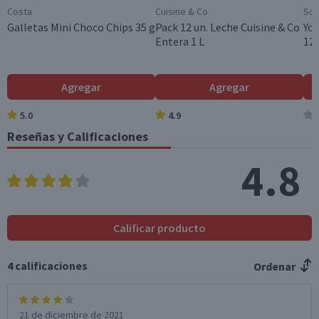
País de Origen
Costa
Cuisine & Co
Sop
Chile
Galletas Mini Choco Chips 35 g
Pack 12 un. Leche Cuisine & Co
Yog
Entera 1 L
120
Sabor
Tuti Frutilla
Variedad
Agregar
Agregar
Tradicional
5.0
4.9
Tamaño
Reseñas y Calificaciones
Familiar
4.8
Garantía Mínima Legal
Válida hasta su fecha de caducidad
Calificar producto
4
calificaciones
Ordenar
21 de diciembre de 2021