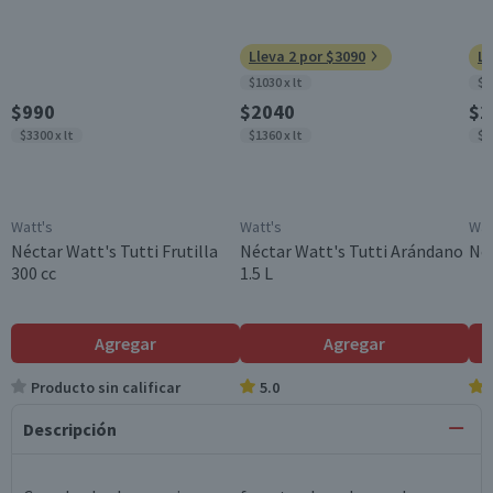
Lleva 2 por $3090
Ll
$1030 x lt
$1
$990
$2040
$2
$3300 x lt
$1360 x lt
$1
Watt's
Watt's
Wat
Néctar Watt's Tutti Frutilla
Néctar Watt's Tutti Arándano
Néc
300 cc
1.5 L
Agregar
Agregar
Producto sin calificar
5.0
Descripción