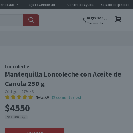
Cencosud
Tarjeta Cencosud
Centro de ayuda
Estado del pedido
Ingresar
Tu cuenta
Loncoleche
Mantequilla Loncoleche con Aceite de
Canola 250 g
Código:
1279443
(
2
comentarios
)
Nota
5.0
$4550
$18.200 x kg