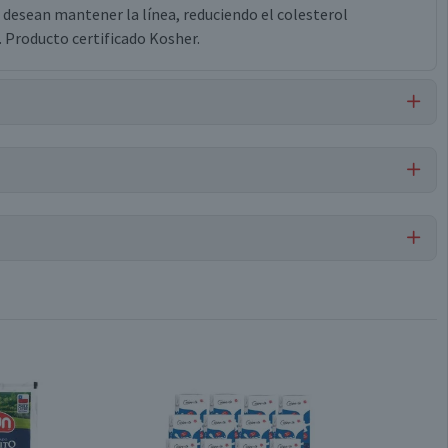
 desean mantener la línea, reduciendo el colesterol
 Producto certificado Kosher.
Mantequilla
Por cada 1 porción
Conservar refrigerado
38,5
0
Pote