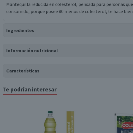
Mantequilla reducida en colesterol, pensada para personas que
consumido, porque posee 80 menos de colesterol, te hace bien.
Ingredientes
Ingredientes
Información nutricional
crema de leche de vaca, sal, aceite de canola, ácido cítrico.
Puede contener
Características
Trazas
de
lecitina de soya.
Te podrían interesar
Tabla nutricional
Tipo de Producto
Valores medios
Por cada 100g/ml
Almacenamiento
Energía (kCal)
769
Proteínas (g)
0,5
Envase