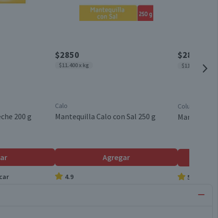
$2850
$2890
$329
$11.400 x kg
$11.560 x kg
Calo
Colun
che 200 g
Mantequilla Calo con Sal 250 g
Mantequilla
ar
Agregar
car
4.9
5.0