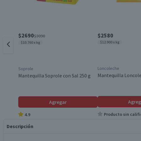
$2690
$2580
$3090
$12.900 x kg
$10.760 x kg
Loncoleche
Soprole
Mantequilla Loncole
Mantequilla Soprole con Sal 250 g
Agreg
Agregar
Producto sin califi
4.9
Descripción