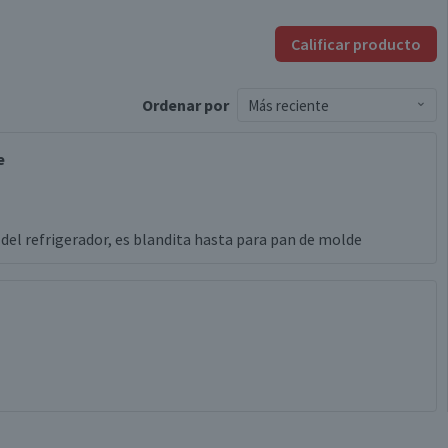
Calificar producto
Ordenar
por
Más reciente
e
 del refrigerador, es blandita hasta para pan de molde