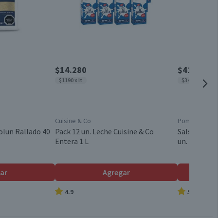
4,3
1,9
Chile
1,8
Válida hasta su fecha de caducidad
0,6
$14.280
$4150
$1190 x lt
$3458 x kg
0,2
1,9
Cuisine & Co
Pomarola
0
olun Rallado 40
Pack 12 un. Leche Cuisine & Co
Salsa de To
Entera 1 L
un.
0
18
ar
Agregar
4.9
5.0