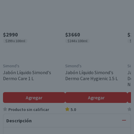
$2990
$3660
$2
$299 x 100ml
$244 x 100ml
$2
Simond's
Simond's
Sim
Jabón Líquido Simond's
Jabón Líquido Simond's
Jab
Dermo Care 1 L
Dermo Care Hygienic 1.5 L
De
Neu
Agregar
Agregar
Producto sin calificar
5.0
Descripción