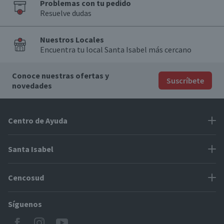
Problemas con tu pedido
Resuelve dudas
Nuestros Locales
Encuentra tu local Santa Isabel más cercano
Conoce nuestras ofertas y
Suscríbete
novedades
Centro de Ayuda
Problemas con tu pedido
Santa Isabel
Información de pago
Proveedores
Cencosud
Cómo modificar mis datos
Espacio Mypes
Modos de entrega y cobertura
Síguenos
Paris
Concursos
Locales Santa Isabel
Jumbo