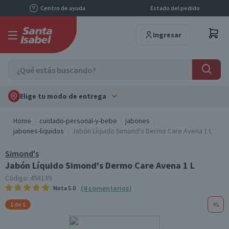
Centro de ayuda
Estado del pedido
Ingresar
Elige tu modo de entrega
Home
cuidado-personal-y-bebe
jabones
jabones-liquidos
Jabón Líquido Simond's Dermo Care Avena 1 L
Simond's
Jabón Líquido Simond's Dermo Care Avena 1 L
Código:
458139
(
4
comentarios
)
Nota
5.0
1 de 1