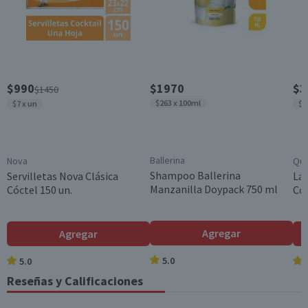
Garantía Mínima Legal
Válida hasta su fecha de caducidad
$990
$1970
$3
$1450
$263 x 100ml
$7 x un
$2
Ballerina
Nova
Qui
Shampoo Ballerina
Servilletas Nova Clásica
Lav
Manzanilla Doypack 750 ml
Cóctel 150 un.
Con
Agregar
Agregar
5.0
5.0
Reseñas y Calificaciones