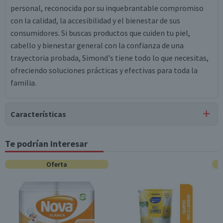
personal, reconocida por su inquebrantable compromiso
con la calidad, la accesibilidad y el bienestar de sus
consumidores. Si buscas productos que cuiden tu piel,
cabello y bienestar general con la confianza de una
trayectoria probada, Simond's tiene todo lo que necesitas,
ofreciendo soluciones prácticas y efectivas para toda la
familia.
Características
Tipo de Producto
Te podrían interesar
Jabones
Oferta
Característica Sustentable
Producto Cruelty Free
Contenido
1 L