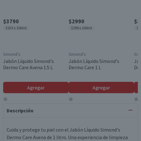
$3790
$2990
$3
$253 x 100ml
$299 x 100ml
$2
Simond's
Simond's
Sim
Jabón Líquido Simond's
Jabón Líquido Simond's
Jab
Dermo Care Avena 1.5 L
Dermo Care 1 L
Der
Agregar
Agregar
Descripción
Cuida y protege tu piel con el Jabón Líquido Simond's
Dermo Care Avena de 1 litro. Una experiencia de limpieza