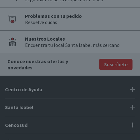
Problemas con tu pedido
Resuelve dudas
Nuestros Locales
Encuentra tu local Santa Isabel más cercano
Conoce nuestras ofertas y
Suscríbete
novedades
Centro de Ayuda
Problemas con tu pedido
Santa Isabel
Información de pago
Proveedores
Cencosud
Cómo modificar mis datos
Espacio Mypes