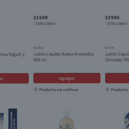
$1690
$3990
$188 x 100ml
$570 x 100ml
Kadus
Dove
Jabón Líquido Kadus Almendra
Jabón Líqui
rina Yogurt y
900 ml
Delicado 70
Agregar
ar
Producto sin calificar
Producto s