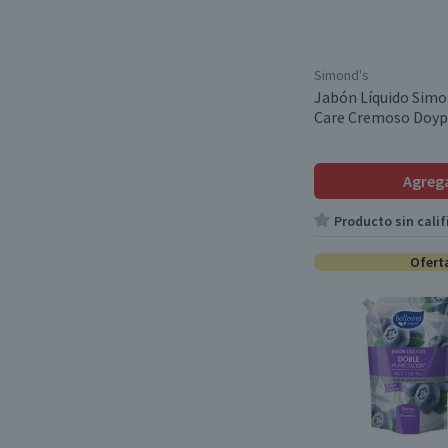
Simond's
Jabón Líquido Sim
Care Cremoso Doyp
Agreg
Producto sin calif
Ofert