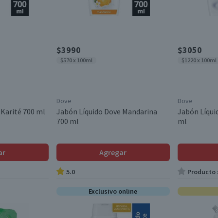
$3990
$3050
$570 x 100ml
$1220 x 100ml
Dove
Dove
 Karité 700 ml
Jabón Líquido Dove Mandarina
Jabón Líqui
700 ml
ml
ar
Agregar
5.0
Producto s
Exclusivo online