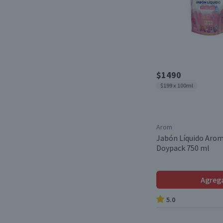
$1490
$199 x 100ml
Arom
Jabón Líquido Arom
Doypack 750 ml
Agreg
5.0