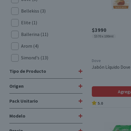
Bellekiss
(3)
Elite
(1)
$3990
Ballerina
(11)
$570 x 100ml
Arom
(4)
Simond's
(13)
Dove
Jabón Líquido Dove
Kadus
(3)
+
Tipo de Producto
Giselle
(1)
+
Origen
Jabones
(46)
Agreg
Familand
(1)
Jabones Líquidos
(10)
+
Pack Unitario
Nacional
(48)
5.0
Dermocream
(2)
Importado
(8)
+
Modelo
Palmolive
(2)
Pack
(1)
Le Sancy
(4)
Unitario
(7)
+
Precio