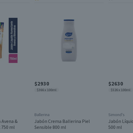
$2930
$2630
$366 x 100ml
$526 x 100ml
Ballerina
Simond's
 Avena &
Jabón Crema Ballerina Piel
Jabón Líqui
 750 ml
Sensible 800 ml
500 ml