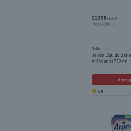
$1290
$1930
$172 x 100ml
Ballerina
Jabón Líquido Balle
Arándanos 750 ml
Agreg
5.0