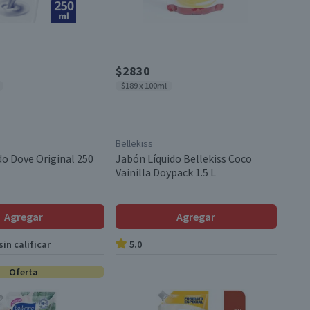
$2830
$189 x 100ml
Bellekiss
do Dove Original 250
Jabón Líquido Bellekiss Coco
Vainilla Doypack 1.5 L
Agregar
Agregar
in calificar
5.0
Oferta