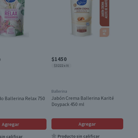
$1450
0
$3222 x lt
Ballerina
Jabón Crema Ballerina Karité
do Ballerina Relax 750
Doypack 450 ml
Agregar
Agregar
Producto sin calificar
in calificar