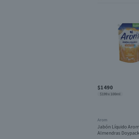
$1490
$199 x 100ml
Arom
Jabón Líquido Arom
Almendras Doypack