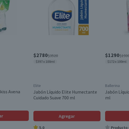
$2780
$1290
$3520
$193
$397 x 100ml
$172 x 100ml
Elite
Ballerina
kiss Avena
Jabón Líquido Elite Humectante
Jabón Líqui
Cuidado Suave 700 ml
ml
ar
Agregar
5.0
Producto s