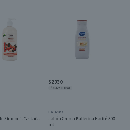
$2930
$366 x 100ml
Ballerina
do Simond's Castaña
Jabón Crema Ballerina Karité 800
ml