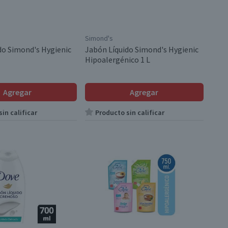
Simond's
do Simond's Hygienic
Jabón Líquido Simond's Hygienic
Hipoalergénico 1 L
Agregar
Agregar
in calificar
Producto sin calificar