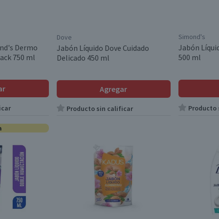
Simond's
Dove
ond's Dermo
Jabón Líqui
Jabón Líquido Dove Cuidado
ack 750 ml
500 ml
Delicado 450 ml
ar
Agregar
icar
Producto s
Producto sin calificar
a