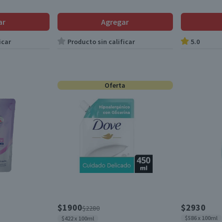
ar
Agregar
icar
Producto sin calificar
5.0
Oferta
$1900
$2930
$2280
$586 x 100ml
$422 x 100ml