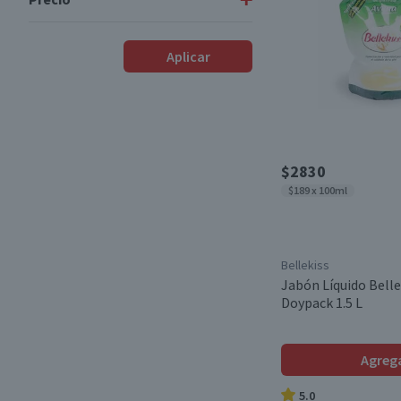
Naturals Camelia
(1)
Olivos
(1)
Premium
(1)
$1290
-
$6890
Aplicar
Savon de Royal
(1)
Asepxia
(1)
Desde
Hasta
Family Care
(3)
$2830
$189 x 100ml
Bellekiss
Jabón Líquido Belle
Doypack 1.5 L
Agreg
5.0