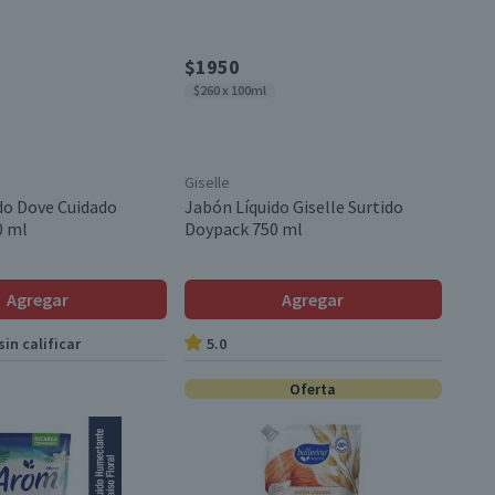
$1950
$260 x 100ml
Giselle
do Dove Cuidado
Jabón Líquido Giselle Surtido
0 ml
Doypack 750 ml
Agregar
Agregar
in calificar
5.0
Oferta