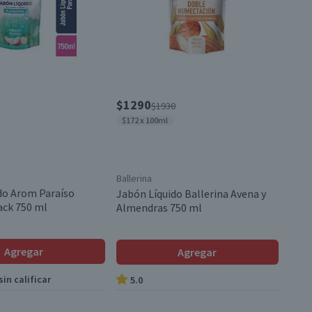
$1290
$1930
$172 x 100ml
Ballerina
do Arom Paraíso
Jabón Líquido Ballerina Avena y
ack 750 ml
Almendras 750 ml
Agregar
Agregar
in calificar
5.0