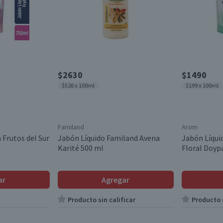
$2630
$1490
$526 x 100ml
$199 x 100ml
Familand
Arom
 Frutos del Sur
Jabón Líquido Familand Avena
Jabón Líqui
Karité 500 ml
Floral Doyp
ar
Agregar
Producto sin calificar
Producto s