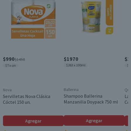
Contenido
800 ml
Beneficios
Hidratante
Género
Unisex
Garantía Mínima Legal
$990
$1970
$3
$1450
Válida hasta su fecha de caducidad
$263 x 100ml
$7 x un
$2
Ballerina
Nova
Qui
Shampoo Ballerina
Servilletas Nova Clásica
Lav
Manzanilla Doypack 750 ml
Cóctel 150 un.
Con
Agregar
Agregar