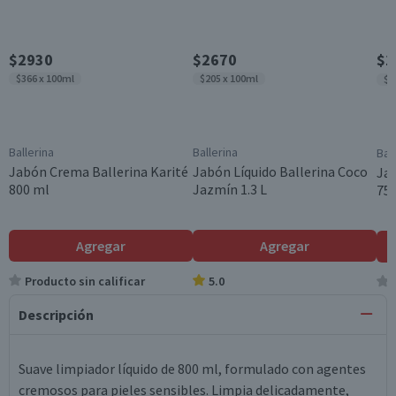
$2930
$2670
$1
$366 x 100ml
$205 x 100ml
$1
Ballerina
Ballerina
Bal
Jabón Crema Ballerina Karité
Jabón Líquido Ballerina Coco
Jab
800 ml
Jazmín 1.3 L
75
Agregar
Agregar
Producto sin calificar
5.0
Descripción
Suave limpiador líquido de 800 ml, formulado con agentes
cremosos para pieles sensibles. Limpia delicadamente,