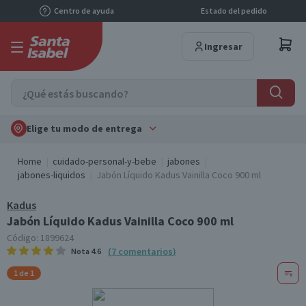
Centro de ayuda
Estado del pedido
Ingresar
Elige tu modo de entrega
Home
cuidado-personal-y-bebe
jabones
jabones-liquidos
Jabón Líquido Kadus Vainilla Coco 900 ml
Kadus
Jabón Líquido Kadus Vainilla Coco 900 ml
Código:
1899624
(
7
comentarios
)
Nota
4.6
1 de 1