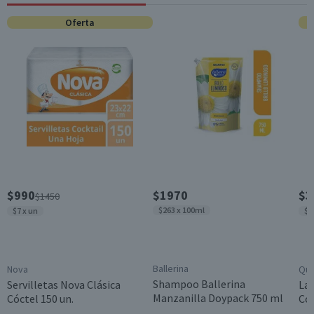
Jabones
Oferta
Característica Sustentable
Producto Cruelty Free
Contenido
900 ml
Género
Unisex
Aroma
Aromático
Garantía Mínima Legal
$990
$1970
$3
$1450
Válida hasta su fecha de caducidad
$263 x 100ml
$7 x un
$2
Ballerina
Nova
Qui
Shampoo Ballerina
Servilletas Nova Clásica
Lav
Manzanilla Doypack 750 ml
Cóctel 150 un.
Con