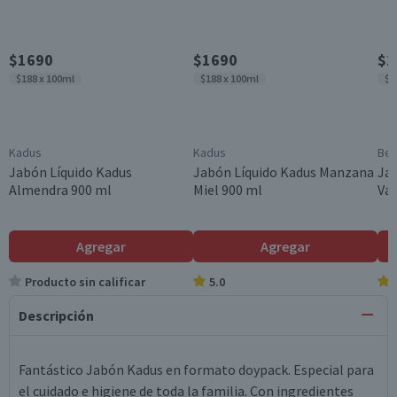
$1690
$1690
$2
$188 x 100ml
$188 x 100ml
$1
Kadus
Kadus
Bel
Jabón Líquido Kadus
Jabón Líquido Kadus Manzana
Jab
Almendra 900 ml
Miel 900 ml
Vai
Agregar
Agregar
Producto sin calificar
5.0
Descripción
Fantástico Jabón Kadus en formato doypack. Especial para
el cuidado e higiene de toda la familia. Con ingredientes