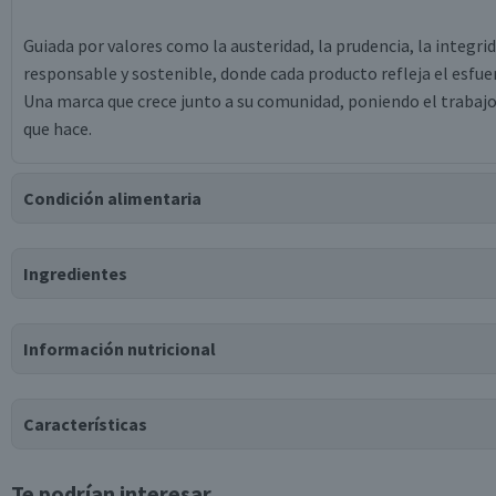
Guiada por valores como la austeridad, la prudencia, la integr
responsable y sostenible, donde cada producto refleja el esfu
Una marca que crece junto a su comunidad, poniendo el trabajo 
que hace.
Condición alimentaria
Certificación
Ingredientes
Libre de
Gluten
Ingredientes
Información nutricional
leche fluida natural semidescremada, azúcar, sólidos lácteos, 
cúrcuma, cepas de yoghurt, sorbato de potasio, edulcorante nat
Tabla nutricional
Características
Valores medios
Por cada 100g/ml
Te podrían interesar