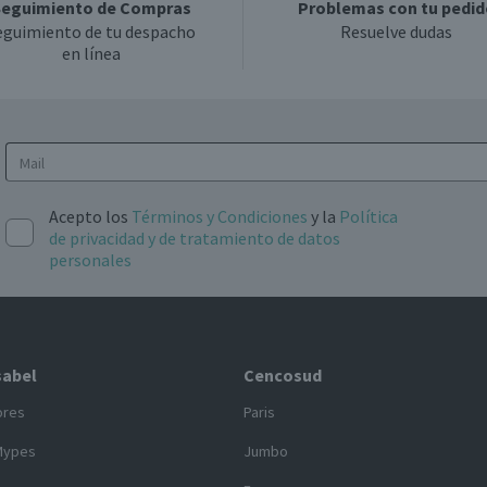
eguimiento de Compras
Problemas con tu pedid
eguimiento de tu despacho
Resuelve dudas
en línea
Acepto los
Términos y Condiciones
y la
Política
de privacidad y de tratamiento de datos
personales
sabel
Cencosud
ores
Paris
Mypes
Jumbo