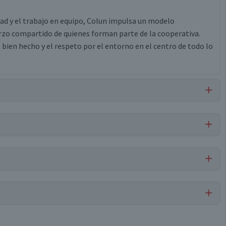
idad y el trabajo en equipo, Colun impulsa un modelo
erzo compartido de quienes forman parte de la cooperativa.
bien hecho y el respeto por el entorno en el centro de todo lo
espesante gelatina, sabor idéntico a natural, colorante natural
ural estevia, vitamina d3 (origen animal).
Por cada 1 porción