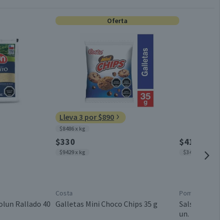
Yoghurt Batido
98,8
4,1
Oferta
Conservar refrigerado
2,3
1,4
Pote
0,7
0,1
Chile
Lleva 3 por $890
0,1
$8486 x kg
8,8
$330
$4150
$9429 x kg
$3458 x kg
15,5
12,4
Costa
Pomarola
56,3
olun Rallado 40
Galletas Mini Choco Chips 35 g
Salsa de To
un.