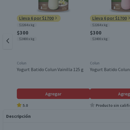
Lleva 6 por $1700
Lleva 6 por $1700
$2264 x kg
$2264 x kg
$300
$300
$2400 x kg
$2400 x kg
Colun
Colun
Yogurt Batido Colun Vainilla 125 g
Yogurt Batido Colun 
Agregar
Agreg
5.0
Producto sin califi
Descripción