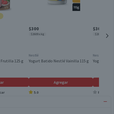
$300
$300
$2609 x kg
$2609 x kg
Nestlé
Nestlé
Frutilla 125 g
Yogurt Batido Nestlé Vainilla 115 g
Yogurt Batid
ar
Agregar
car
5.0
Producto s