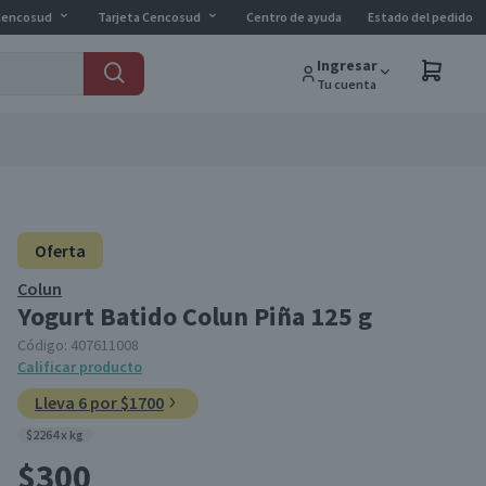
Cencosud
Tarjeta Cencosud
Centro de ayuda
Estado del pedido
Ingresar
Tu cuenta
Oferta
Colun
Yogurt Batido Colun Piña 125 g
Código:
407611008
Calificar producto
Lleva 6 por $1700
$2264 x kg
$300