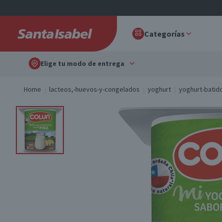
Categorías
Elige tu modo de entrega
Home
lacteos,-huevos-y-congelados
yoghurt
yoghurt-batid