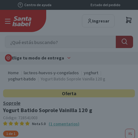
Centro de ayuda
Estado del pedido
Ingresar
Elige tu modo de entrega
Home
lacteos-huevos-y-congelados
yoghurt
yoghurt-batido
Yogurt Batido Soprole Vainilla 120 g
Oferta
Soprole
Yogurt Batido Soprole Vainilla 120 g
Código:
728541003
(
1
comentarios
)
Nota
5.0
1 de 1