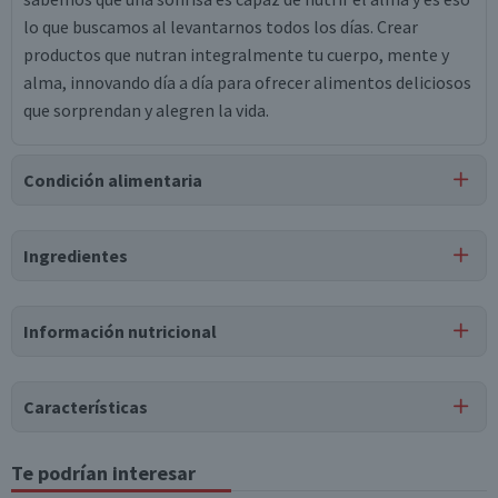
lo que buscamos al levantarnos todos los días. Crear
productos que nutran integralmente tu cuerpo, mente y
alma, innovando día a día para ofrecer alimentos deliciosos
que sorprendan y alegren la vida.
Condición alimentaria
Certificación
Ingredientes
Libre de
Kosher
Gluten
Ingredientes
Información nutricional
leche natural parcialmente descremada, azúcar, almidón de
maíz modificado, sólidos lácteos, gelatina, agar, sorbato de
Tabla nutricional
potasio, cepa de yoghurt (l. bulgaricus), cepa de yoghurt (s.
Características
thermophilus), estevia, saborizante idéntico a natural,
Valores
Por cada 1
Por cada 100g/ml
colorante natural cúrcuma, colorante natural annato,
medios
porción
Tipo de Producto
Te podrían interesar
maltodextrina, vitamina d3.
Yoghurt Batido