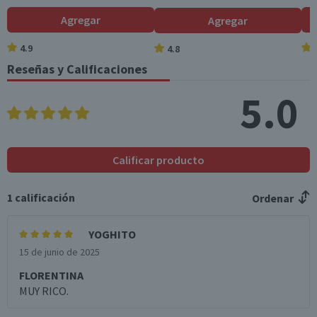
(g)
Agregar
Agregar
Sodio (mg)
40
48
4.9
4.8
Reseñas y Calificaciones
*Ingesta de referencia de un adulto promedio (8400 kj / 2000 kcal)
5.0
Calificar producto
1
calificación
Ordenar
YOGHITO
15 de junio de 2025
FLORENTINA
MUY RICO.