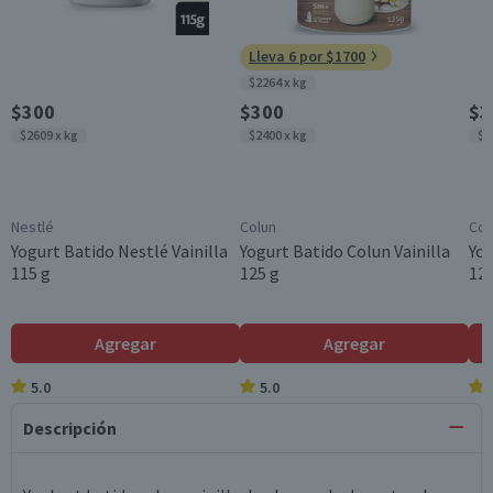
Lleva 6 por $1700
$2264 x kg
$300
$300
$3
$2609 x kg
$2400 x kg
$3
Nestlé
Colun
Col
Yogurt Batido Nestlé Vainilla
Yogurt Batido Colun Vainilla
Yog
115 g
125 g
120
Agregar
Agregar
5.0
5.0
Descripción