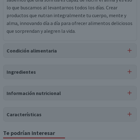
lo que buscamos al levantarnos todos los días. Crear
productos que nutran integralmente tu cuerpo, mente y
alma, innovando día a día para ofrecer alimentos deliciosos
que sorprendan y alegren la vida.
Condición alimentaria
Certificación
Ingredientes
Libre de
Kosher
Gluten
Ingredientes
Información nutricional
leche natural parcialmente descremada, azúcar, almidón de
maíz modificado, sólidos lácteos, gelatina, agar, sorbato de
Tabla nutricional
potasio, cepa de yoghurt l. bulgaricus, cepa de yoghurt s.
Características
thermophilus, estevia, saborizante idéntico a natural,
Valores
Por cada 1
Por cada 100g/ml
maltodextrina, vitamina d3.
medios
porción
Tipo de Producto
Te podrían interesar
Yoghurt Batido