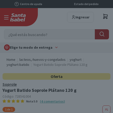
Centro de ayuda
Estado del pedido
Ingresar
Elige tu modo de entrega
Home
lacteos,-huevos-y-congelados
yoghurt
yoghurt-batido
Yogurt Batido Soprole Plátano 120 g
Oferta
Soprole
Yogurt Batido Soprole Plátano 120 g
Código:
728541004
(
4
comentarios
)
Nota
5.0
1 de 1