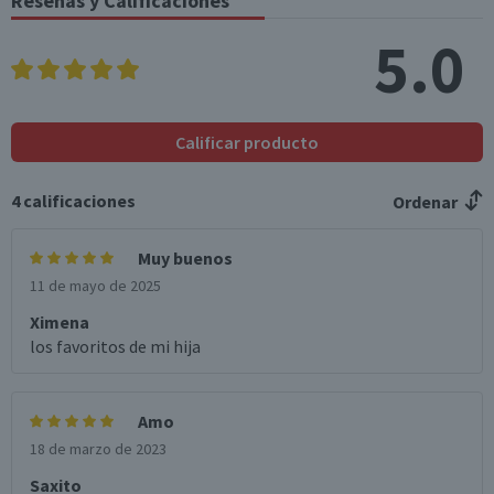
Reseñas y Calificaciones
(g)
5.0
Sodio (mg)
40
48
*Ingesta de referencia de un adulto promedio (8400 kj / 2000 kcal)
Calificar producto
4
calificaciones
Ordenar
Muy buenos
11 de mayo de 2025
Ximena
los favoritos de mi hija
Amo
18 de marzo de 2023
Saxito