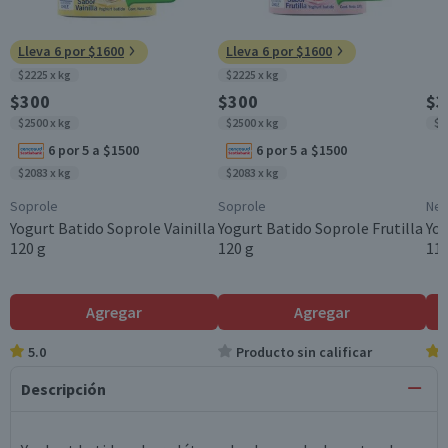
Lleva 6 por $1600
Lleva 6 por $1600
$2225 x kg
$2225 x kg
$300
$300
$3
$2500 x kg
$2500 x kg
$2
6 por 5 a $1500
6 por 5 a $1500
$2083 x kg
$2083 x kg
Soprole
Soprole
Nes
Yogurt Batido Soprole Vainilla
Yogurt Batido Soprole Frutilla
Yog
120 g
120 g
115
Agregar
Agregar
5.0
Producto sin calificar
Descripción