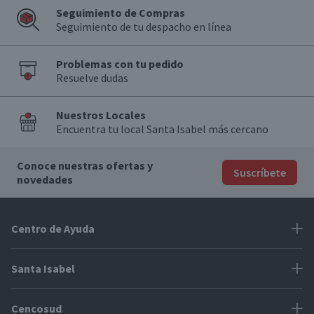
Seguimiento de Compras
Seguimiento de tu despacho en línea
Problemas con tu pedido
Resuelve dudas
Nuestros Locales
Encuentra tu local Santa Isabel más cercano
Conoce nuestras ofertas y
Suscríbete
novedades
Centro de Ayuda
Problemas con tu pedido
Santa Isabel
Información de pago
Proveedores
Cencosud