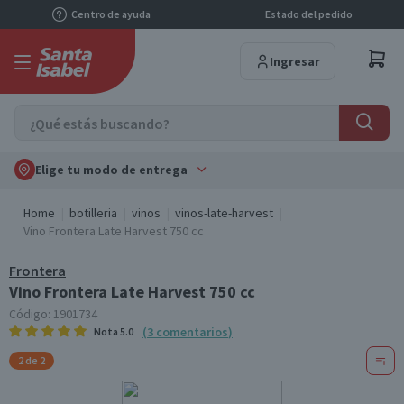
Centro de ayuda
Estado del pedido
Ingresar
Elige tu modo de entrega
Home
botilleria
vinos
vinos-late-harvest
Vino Frontera Late Harvest 750 cc
Frontera
Vino Frontera Late Harvest 750 cc
Código:
1901734
(
3
comentarios
)
Nota
5.0
2 de 2