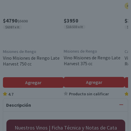
40
$4790
$3950
$3
$5690
$10.533 x lt
$6387 x lt
$4
Misiones de Rengo
Misiones de Rengo
Cas
Vino Misiones de Rengo Late
Vino Misiones de Rengo Late
Vin
Harvest 375 cc
Harvest 750 cc
Res
Agregar
Agregar
Producto sin calificar
4.7
Descripción
Nuestros Vinos | Ficha Técnica y Notas de Cata