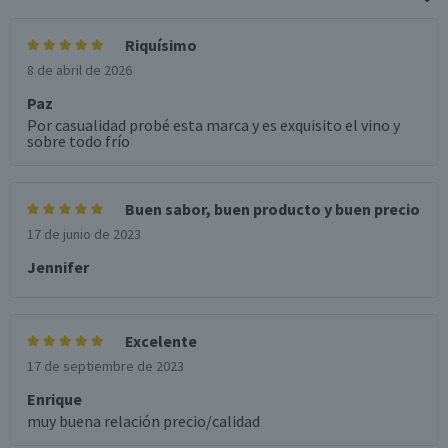
Chile
Sabor
Riquísimo
Fresco, sabroso, meloso y persistente
8 de abril de 2026
Aroma
Paz
Frutas tropicales maduras que se mezclan con notas a
Por casualidad probé esta marca y es exquisito el vino y
miel
sobre todo frío
Graduación Alcohólica
12.5°
Buen sabor, buen producto y buen precio
Nota
17 de junio de 2023
Por Ley la venta de alcohol está prohibida para menores
Jennifer
de 18 años.
Garantía Mínima Legal
Válida hasta su fecha de caducidad
Excelente
17 de septiembre de 2023
Enrique
muy buena relación precio/calidad