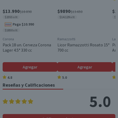
Maridaje
$13.990
$9890
$1
$18.890
$13.650
Carnes rojas a la parrilla, quesos curados y maduros,
guisos y estofados intensos, comidas especiadas
$2355 x lt
$14.129 x lt
$8
Paga $10.990
Almacenamiento
$1850 x lt
Almacenar en un lugar fresco, seco y oscuro. Entre 12°C y
18°C.
Corona
Ramazzotti
Lay
Pack 18 un. Cerveza Corona
Licor Ramazzotti Rosato 15°
Pap
Contenido
Lager 4.5° 330 cc
700 cc
Am
750 cc
Cantidad
1 un.
Agregar
Agregar
Cepa
4.8
5.0
Cabernet Sauvignon
Reseñas y Calificaciones
Cosecha
5.0
Sin especificación
Denominación de Origen
Valle Central