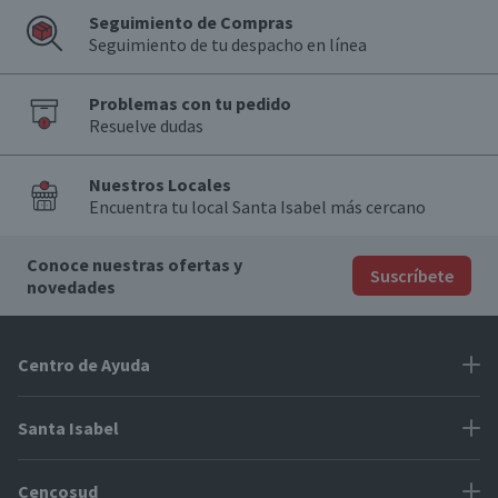
Válida hasta su fecha de caducidad
Seguimiento de Compras
Seguimiento de tu despacho en línea
Problemas con tu pedido
Resuelve dudas
Nuestros Locales
Encuentra tu local Santa Isabel más cercano
Conoce nuestras ofertas y
Suscríbete
novedades
Centro de Ayuda
Problemas con tu pedido
Santa Isabel
Información de pago
Proveedores
Cencosud