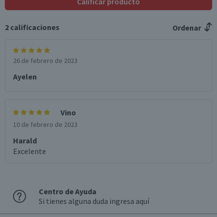
Calificar producto
Envase
Botella
2
calificaciones
Ordenar
Formato
Individual
País de Origen
26 de febrero de 2023
Chile
Ayelen
Sabor
Suave con larga persistencia
Vino
Aroma
Frutas negras maduras con suaves notas a vainilla, café y
10 de febrero de 2023
chocolate
Harald
Graduación Alcohólica
Excelente
12.0°
Nota
Por Ley la venta de alcohol está prohibida para menores
Centro de Ayuda
de 18 años.
Si tienes alguna duda ingresa aquí
Garantía Mínima Legal