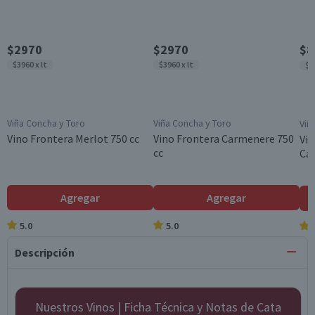
$2970
$2970
$8
$3960 x lt
$3960 x lt
$1
Viña Concha y Toro
Viña Concha y Toro
Viñ
Vino Frontera Merlot 750 cc
Vino Frontera Carmenere 750
Vin
cc
Cab
Agregar
Agregar
5.0
5.0
Descripción
Nuestros Vinos | Ficha Técnica y Notas de Cata