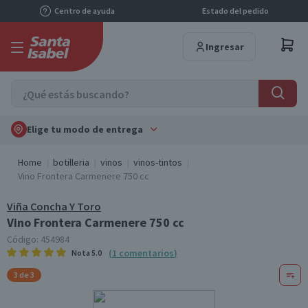
Centro de ayuda
Estado del pedido
Ingresar
Elige tu modo de entrega
Home
botilleria
vinos
vinos-tintos
Vino Frontera Carmenere 750 cc
Viña Concha Y Toro
Vino Frontera Carmenere 750 cc
Código:
454984
(
1
comentarios
)
Nota
5.0
3 de 3