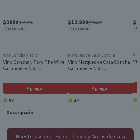
$8990
$12.990
$2
$10.890
$15.890
$3
$11.987 x lt
$17.320 x lt
Viñ
Viña Concha y Toro
Marques de Casa Concha
Vin
Vino Concha y Toro The Wine
Vino Marques de Casa Concha
Carmenere 750 cc
Carmenere 750 cc
Agregar
Agregar
5.0
4.9
Descripción
Nuestros Vinos | Ficha Técnica y Notas de Cata