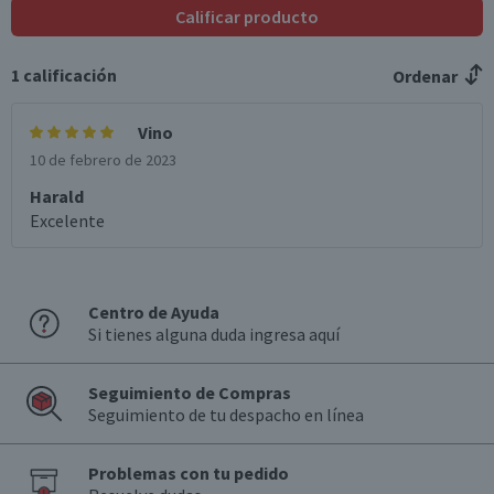
Calificar producto
Envase
Botella
1
calificación
Ordenar
Formato
Individual
Vino
País de Origen
10 de febrero de 2023
Chile
Harald
Sabor
Excelente
Taninos aterciopelados de buena intensidad con un final
larga y elegante
Aroma
Centro de Ayuda
Expresión pura de fruta fresca, ciruela combinada con
Si tienes alguna duda ingresa aquí
especias y un final a tabaco
Graduación Alcohólica
Seguimiento de Compras
12.0°
Seguimiento de tu despacho en línea
Nota
Por Ley la venta de alcohol está prohibida para menores
Problemas con tu pedido
de 18 años.