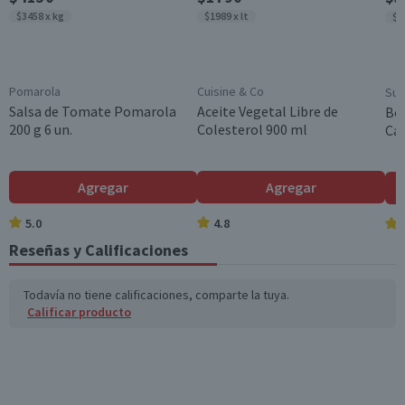
$3458 x kg
$1989 x lt
$3
Pomarola
Cuisine & Co
Sup
Salsa de Tomate Pomarola
Aceite Vegetal Libre de
Bol
200 g 6 un.
Colesterol 900 ml
Cam
Agregar
Agregar
5.0
4.8
Reseñas y Calificaciones
Todavía no tiene calificaciones, comparte la tuya.
Calificar producto