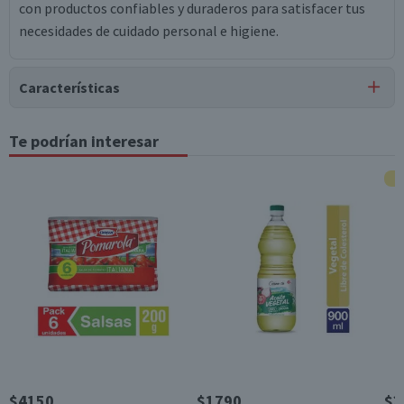
con productos confiables y duraderos para satisfacer tus
necesidades de cuidado personal e higiene.
Características
Tipo de Producto
Te podrían interesar
Servilletas
Contenido
200 unidades
Garantía Mínima Legal
Válida hasta su fecha de caducidad
$4150
$1790
$3