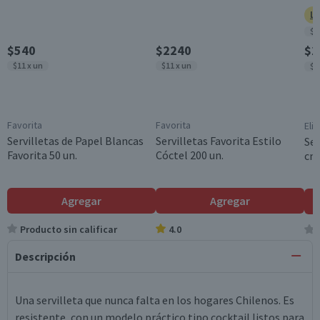
Ll
$1
$540
$2240
$2
$11 x un
$11 x un
$1
Favorita
Favorita
Elit
Servilletas de Papel Blancas
Servilletas Favorita Estilo
Ser
Favorita 50 un.
Cóctel 200 un.
cm 
Agregar
Agregar
Producto sin calificar
4.0
Descripción
Una servilleta que nunca falta en los hogares Chilenos. Es
resistente, con un modelo práctico tipo cocktail listos para