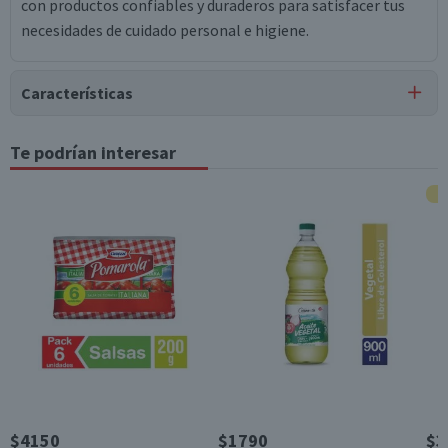
con productos confiables y duraderos para satisfacer tus
necesidades de cuidado personal e higiene.
Características
Tipo de Producto
Te podrían interesar
Servilletas
Contenido
200 unidades
Garantía Mínima Legal
Válida hasta su fecha de caducidad
$4150
$1790
$3