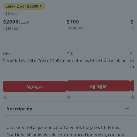
Lleva 2 por $3090
$8 x un
$2000
$700
$1
$2250
$14 x un
$1
$10 x un
Elite
Fav
Elite
Servilletas Elite Cóctel 50 un.
Ser
Servilletas Elite Cóctel 200 un.
Coc
Agregar
Agregar
Descripción
Una servilleta que nunca falta en los hogares Chilenos.
Contiene 50 unidades de color blanco tipo mesa, con una