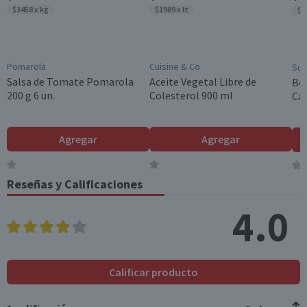
$3458 x kg
$1989 x lt
$3
Pomarola
Cuisine & Co
Sup
Salsa de Tomate Pomarola
Aceite Vegetal Libre de
Bol
200 g 6 un.
Colesterol 900 ml
Cam
Agregar
Agregar
Reseñas y Calificaciones
4.0
Calificar producto