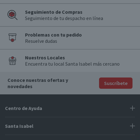
Seguimiento de Compras
Seguimiento de tu despacho en línea
Problemas con tu pedido
Resuelve dudas
Nuestros Locales
Encuentra tu local Santa Isabel más cercano
Conoce nuestras ofertas y
Suscríbete
novedades
Centro de Ayuda
Problemas con tu pedido
Santa Isabel
Información de pago