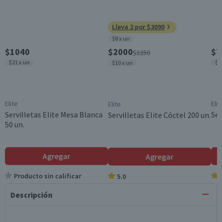
Lleva 2 por $3090
$8 x un
$1040
$2000
$7
$2250
$21 x un
$1
$10 x un
Elite
Elit
Elite
Servilletas Elite Mesa Blanca
Ser
Servilletas Elite Cóctel 200 un.
50 un.
Agregar
Agregar
Producto sin calificar
5.0
Descripción