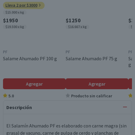
Lleva 2 por $3000
$15.000 x kg
$1950
$1250
$3
$19.500 x kg
$16.667 x kg
$1
PF
PF
PF
Salame Ahumado PF 100 g
Salame Ahumado PF 75 g
Sal
g
Agregar
Agregar
5.0
Producto sin calificar
Descripción
El Salamín Ahumado PF es elaborado con carne magra (sin
grasa) de vacuno, carne de pulpa de cerdo y planchas de