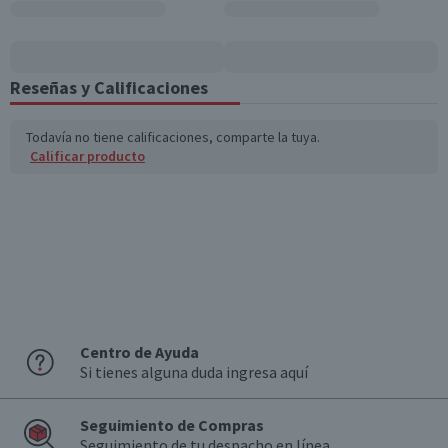
Grasas trans (g)
0,1
0
Colesterol (mg)
78
18,7
Reseñas y Calificaciones
Hidratos de Carbon
3,1
0,7
o disponibles (g)
Todavía no tiene calificaciones, comparte la tuya.
Calificar producto
Azúcares totales
0,5
0,1
(g)
Sodio (mg)
1.470
352,8
*Ingesta de referencia de un adulto promedio (8400 kj / 2000 kcal)
Centro de Ayuda
Si tienes alguna duda ingresa aquí
Seguimiento de Compras
Seguimiento de tu despacho en línea