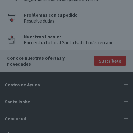
Problemas con tu pedido
Resuelve dudas
Nuestros Locales
Encuentra tu local Santa Isabel más cercano
Conoce nuestras ofertas y
Suscríbete
novedades
Centro de Ayuda
Problemas con tu pedido
Santa Isabel
Información de pago
Proveedores
Cencosud
Cómo modificar mis datos
Espacio Mypes
Modos de entrega y cobertura