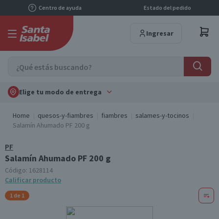
Centro de ayuda
Estado del pedido
Ingresar
Elige tu modo de entrega
Home
quesos-y-fiambres
fiambres
salames-y-tocinos
Salamín Ahumado PF 200 g
PF
Salamín Ahumado PF 200 g
Código:
1628114
Calificar producto
1 de 1