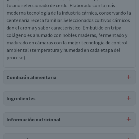
tocino seleccionado de cerdo. Elaborado con la más
moderna tecnología de la industria cárnica, conservando la
centenaria receta familiar. Seleccionados cultivos cárnicos
dan el aroma y sabor característico. Embutido en tripa
colágeno es ahumado con nobles maderas, fermentado y
madurado en cámaras con la mejor tecnología de control
ambiental (temperatura y humedad en cada etapa del
proceso).
Condición alimentaria
Certificación
Ingredientes
Libre de
Gluten
Ingredientes
Información nutricional
carne de cerdo, tocino de cerdo, agua, sal, proteína de soya,
dextrosa, azúcar, ajo, eritorbato de sodio, cultivo láctico,