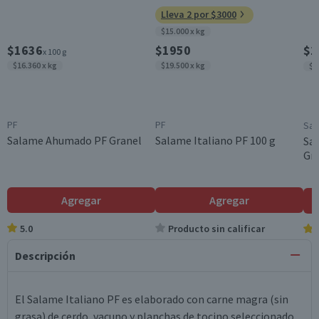
Lleva 2 por $3000
$15.000 x kg
$1636
$1950
$1
x 100 g
$16.360 x kg
$19.500 x kg
$1
PF
PF
San
Salame Ahumado PF Granel
Salame Italiano PF 100 g
Sal
Gr
Agregar
Agregar
5.0
Producto sin calificar
Descripción
El Salame Italiano PF es elaborado con carne magra (sin
grasa) de cerdo, vacuno y planchas de tocino seleccionado