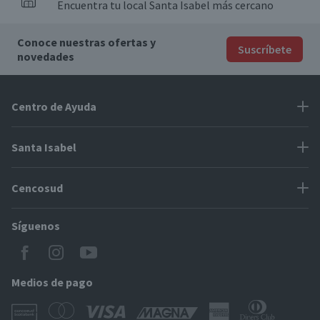
Encuentra tu local Santa Isabel más cercano
Conoce nuestras ofertas y
Suscríbete
novedades
Centro de Ayuda
Problemas con tu pedido
Santa Isabel
Información de pago
Proveedores
Cencosud
Cómo modificar mis datos
Espacio Mypes
Modos de entrega y cobertura
Síguenos
Paris
Concursos
Locales Santa Isabel
Jumbo
CyberDay
Cómo comprar en SantaIsabel.cl
Easy
Medios de pago
BlackFriday
Servicio al cliente
Tarjeta Cencosud Scotiabank
CencoBlack