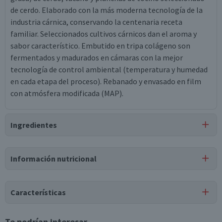
de cerdo. Elaborado con la más moderna tecnología de la
industria cárnica, conservando la centenaria receta
familiar. Seleccionados cultivos cárnicos dan el aroma y
sabor característico. Embutido en tripa colágeno son
fermentados y madurados en cámaras con la mejor
tecnología de control ambiental (temperatura y humedad
en cada etapa del proceso). Rebanado y envasado en film
con atmósfera modificada (MAP).
Ingredientes
Ingredientes
Información nutricional
carne de cerdo, tocino de cerdo, agua, sal, proteína de soya,
dextrosa, azúcar, caseinato (leche), pimienta, ajo,
eritorbato sódico, cultivos lácticos, ácido carmínico, nitrito
Características
de sodio.
Tipo de Producto
Te podrían interesar