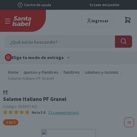
Centro de ayuda
Estado del pedido
Ingresar
Elige tu modo de entrega
Home
quesos-y-fiambres
fiambres
salames-y-tocinos
Salame Italiano PF Granel
PF
Salame Italiano PF Granel
Código:
915897-KG
(
2
comentarios
)
Nota
5.0
1 de 2