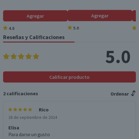
Hidratos de Carbon
3,1
0,5
Agregar
Agregar
o disponibles (g)
5.0
4.8
Azúcares totales
0,5
0,1
(g)
Reseñas y Calificaciones
Sodio (mg)
1.470
220,5
5.0
*Ingesta de referencia de un adulto promedio (8400 kj / 2000 kcal)
Calificar producto
2
calificaciones
Ordenar
Rico
28 de septiembre de 2024
Elisa
Para darse un gusto