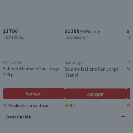
$1790
$1290
$1
$1670
x 100 g
$17.900 x kg
$1
$12.900 x kg
San Jorge
PF
San Jorge
Salame Ahumado San Jorge
Sa
Salame Italiano San Jorge
100 g
Granel
Agregar
Agregar
Producto sin calificar
5.0
Descripción