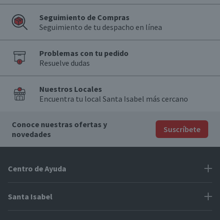
Seguimiento de Compras
Seguimiento de tu despacho en línea
Problemas con tu pedido
Resuelve dudas
Nuestros Locales
Encuentra tu local Santa Isabel más cercano
Conoce nuestras ofertas y
Suscríbete
novedades
Centro de Ayuda
Problemas con tu pedido
Santa Isabel
Información de pago