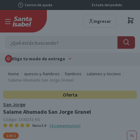
Centro de ayuda
Estado del pedido
Ingresar
Elige tu modo de entrega
Home
quesos-y-fiambres
fiambres
salames-y-tocinos
Salame Ahumado San Jorge Granel
Oferta
San Jorge
Salame Ahumado San Jorge Granel
Código:
1530151-KG
(
4
comentarios
)
Nota
5.0
1 de 2