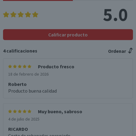
Sodio (mg)
2.591
388,7
5.0
*Ingesta de referencia de un adulto promedio (8400 kj / 2000 kcal)
Calificar producto
4
calificaciones
Ordenar
Producto fresco
18 de febrero de 2026
Roberto
Producto buena calidad
Muy bueno, sabroso
4 de julio de 2025
RICARDO
Corte de rebanadas apropiado