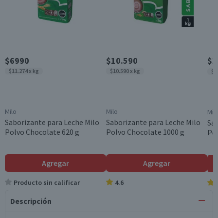
$6990
$10.590
$2
$11.274 x kg
$10.590 x kg
$9
Milo
Milo
Mil
Saborizante para Leche Milo
Saborizante para Leche Milo
Sab
Polvo Chocolate 620 g
Polvo Chocolate 1000 g
Pol
Agregar
Agregar
Producto sin calificar
4.6
Descripción