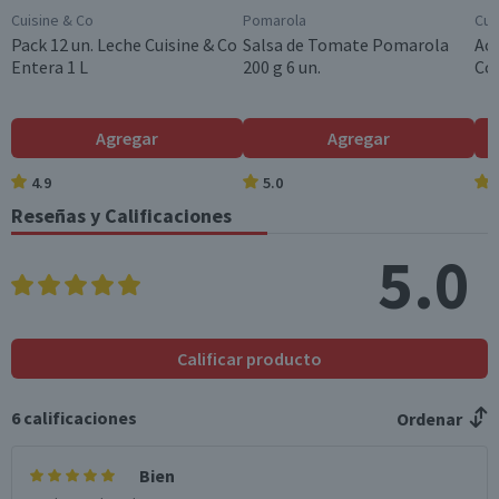
*Ingesta de referencia de un adulto promedio (8400 kj / 2000 kcal)
Cuisine & Co
Pomarola
Cui
Pack 12 un. Leche Cuisine & Co
Salsa de Tomate Pomarola
Ace
Entera 1 L
200 g 6 un.
Col
Agregar
Agregar
4.9
5.0
Reseñas y Calificaciones
5.0
Calificar producto
6
calificaciones
Ordenar
Bien