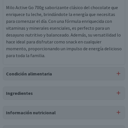
Milo Active Go 700g saborizante clásico del chocolate que
enriquece tu leche, brindándote la energía que necesitas
para comenzar el día. Con una fórmula enriquecida con
vitaminas y minerales esenciales, es perfecto para un
desayuno nutritivo y balanceado. Además, su versatilidad lo
hace ideal para disfrutar como snack en cualquier
momento, proporcionando un impulso de energía delicioso
para toda la familia.
Condición alimentaria
Certificación
Ingredientes
Libre de
Libre de
Libre de
Libre de
Sulfitos
Nueces
Frutos Secos
Maní
Ingredientes
Información nutricional
extracto de malta de cebada (25%), azúcar, leche, inulina,
cacao, suero de leche, fosfato dicálcico, fosfato dibásico de