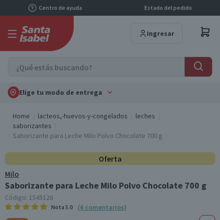
Centro de ayuda
Estado del pedido
Ingresar
Elige tu modo de entrega
Home
lacteos,-huevos-y-congelados
leches
saborizantes
Saborizante para Leche Milo Polvo Chocolate 700 g
Oferta
Milo
Saborizante para Leche Milo Polvo Chocolate 700 g
Código:
1545126
(
6
comentarios
)
Nota
5.0