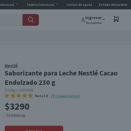
Cencosud
Tarjeta Cencosud
Centro de ayuda
Estado del pedido
Ingresar
Tu cuenta
Nestlé
Saborizante para Leche Nestlé Cacao
Endulzado 230 g
Código:
1850068
(
3
comentarios
)
Nota
5.0
$3290
$14.304 x kg