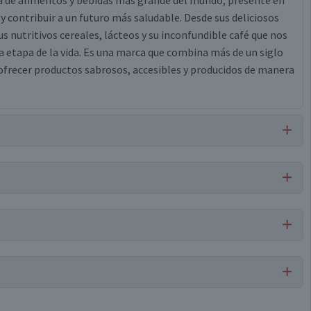
ía de alimentos y bebidas más grande del mundo, presente en
 y contribuir a un futuro más saludable. Desde sus deliciosos
 nutritivos cereales, lácteos y su inconfundible café que nos
 etapa de la vida. Es una marca que combina más de un siglo
ofrecer productos sabrosos, accesibles y producidos de manera
l, saborizante idéntico a natural, canela en polvo.