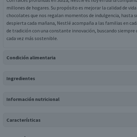
Con raíces profundas en Suiza, Nestlé es hoy en día la compañ
millones de hogares. Su propósito es mejorar la calidad de vida
chocolates que nos regalan momentos de indulgencia, hasta sus
despierta cada mañana, Nestlé acompaña a las familias en cada
de tradición con una constante innovación, buscando siempre 
cada vez más sostenible.
Condición alimentaria
Certificación
Ingredientes
Kosher
Ingredientes
Información nutricional
azúcar, cacao en polvo 29%, emulsionante (lecitina de soya), sa
Puede contener
Características
Trazas
de
gluten, leche.