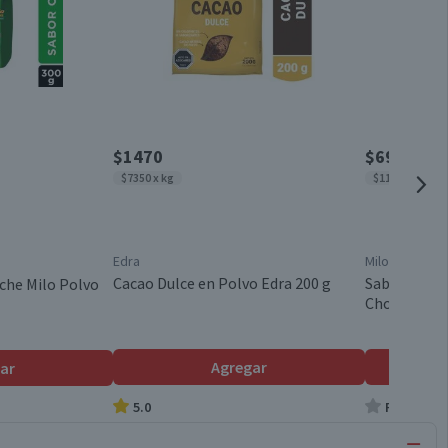
$1470
$6990
$7350 x kg
$11.274 x kg
Edra
Milo
Cacao Dulce en Polvo Edra 200 g
Saborizante
che Milo Polvo
Chocolate 6
Agregar
ar
5.0
Producto s