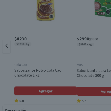
$8230
$2990
$3590
$8230 x kg
$9967 x kg
Cola Cao
Milo
Saborizante Polvo Cola Cao
Saborizante para Le
Chocolate 1 kg
Chocolate 300 g
Agregar
Agreg
5.0
5.0
Descripción