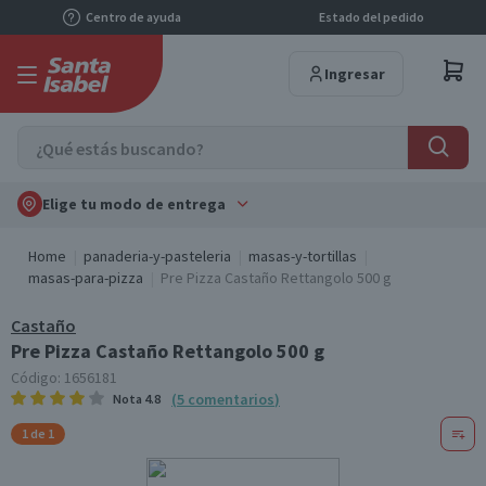
Centro de ayuda
Estado del pedido
Ingresar
Elige tu modo de entrega
Home
panaderia-y-pasteleria
masas-y-tortillas
masas-para-pizza
Pre Pizza Castaño Rettangolo 500 g
Castaño
Pre Pizza Castaño Rettangolo 500 g
Código:
1656181
(
5
comentarios
)
Nota
4.8
1 de 1