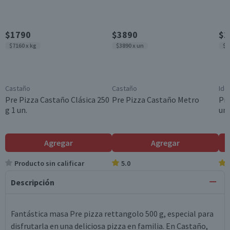
$1790
$3890
$2
$7160 x kg
$3890 x un
$4
Castaño
Castaño
Ide
Pre Pizza Castaño Clásica 250
Pre Pizza Castaño Metro
Pre
g 1 un.
un.
Agregar
Agregar
Producto sin calificar
5.0
Descripción
Fantástica masa Pre pizza rettangolo 500 g, especial para
disfrutarla en una deliciosa pizza en familia. En Castaño,