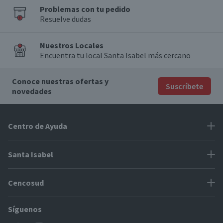
Problemas con tu pedido
Resuelve dudas
Nuestros Locales
Encuentra tu local Santa Isabel más cercano
Conoce nuestras ofertas y
Suscríbete
novedades
Centro de Ayuda
Problemas con tu pedido
Santa Isabel
Información de pago
Proveedores
Cencosud
Cómo modificar mis datos
Espacio Mypes
Modos de entrega y cobertura
Síguenos
Paris
Concursos