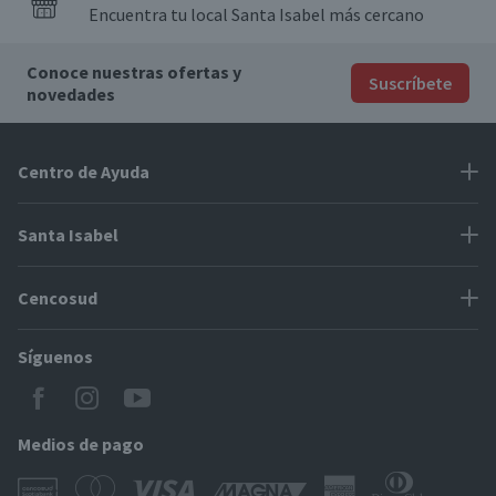
Encuentra tu local Santa Isabel más cercano
Conoce nuestras ofertas y
Suscríbete
novedades
Centro de Ayuda
Problemas con tu pedido
Santa Isabel
Información de pago
Proveedores
Cencosud
Cómo modificar mis datos
Espacio Mypes
Modos de entrega y cobertura
Síguenos
Paris
Concursos
Locales Santa Isabel
Jumbo
CyberDay
Cómo comprar en SantaIsabel.cl
Easy
Medios de pago
BlackFriday
Servicio al cliente
Tarjeta Cencosud Scotiabank
CencoBlack