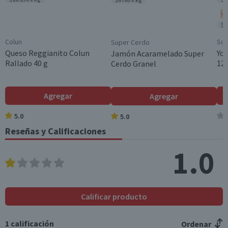
Grasas trans (g)
0
0
$2
Colesterol (mg)
0
0
Colun
Sop
Super Cerdo
Hidratos de Carbon
48
14,9
Queso Reggianito Colun
Yog
Jamón Acaramelado Super
o disponibles (g)
Rallado 40 g
120
Cerdo Granel
Azúcares totales
6,2
1,9
(g)
Agregar
Agregar
Sodio (mg)
398
123,4
5.0
5.0
Reseñas y Calificaciones
*Ingesta de referencia de un adulto promedio (8400 kj / 2000 kcal)
1.0
Calificar producto
1
calificación
Ordenar