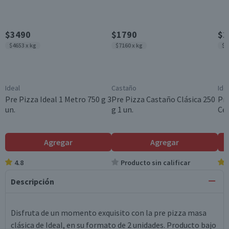
$3490
$1790
$2
$4653 x kg
$7160 x kg
$5
Ideal
Castaño
Ide
Pre Pizza Ideal 1 Metro 750 g 3
Pre Pizza Castaño Clásica 250
Pre
un.
g 1 un.
Ceb
Agregar
Agregar
4.8
Producto sin calificar
Descripción
Disfruta de un momento exquisito con la pre pizza masa
clásica de Ideal, en su formato de 2 unidades. Producto bajo