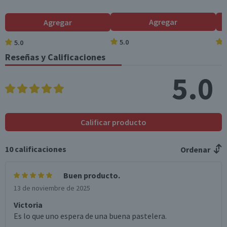
Familiar
Azúcares totales
2,2
1,9
(g)
Garantía Mínima Legal
Agregar
Agregar
Válida hasta su fecha de caducidad
Sodio (mg)
286
243,1
5.0
5.0
Garantía Proveedor
Reseñas y Calificaciones
Fibra (g)
1,8
1,5
Válida hasta su fecha de caducidad
5.0
*Ingesta de referencia de un adulto promedio (8400 kj / 2000 kcal)
Calificar producto
10
calificaciones
Ordenar
Buen producto.
13 de noviembre de 2025
Victoria
Es lo que uno espera de una buena pastelera.