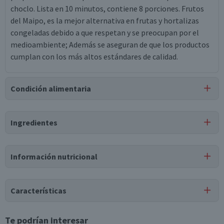
choclo. Lista en 10 minutos, contiene 8 porciones. Frutos
del Maipo, es la mejor alternativa en frutas y hortalizas
congeladas debido a que respetan y se preocupan por el
medioambiente; Además se aseguran de que los productos
cumplan con los más altos estándares de calidad.
Condición alimentaria
Certificación
Ingredientes
Libre de
Vegano
Gluten
Ingredientes
Información nutricional
choclo grano, agua, aceite de maravilla, ácido cítrico,
albahaca (1%), sal, almidón de maíz modificado.
Tabla nutricional
Características
Valores
Por cada 1
Por cada 100g/ml
medios
porción
Tipo de Producto
Te podrían interesar