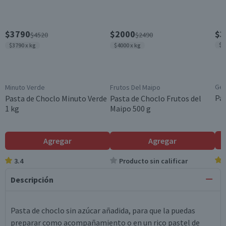
$3790
$2000
$3
$4520
$2490
$1
$3790 x kg
$4000 x kg
Gen
Minuto Verde
Frutos Del Maipo
Pas
Pasta de Choclo Minuto Verde
Pasta de Choclo Frutos del
1 kg
Maipo 500 g
Agregar
Agregar
3.4
Producto sin calificar
Descripción
Pasta de choclo sin azúcar añadida, para que la puedas
preparar como acompañamiento o en un rico pastel de