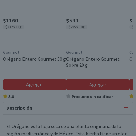
$1160
$590
$4
$232 x 10g
$295 x 10g
$2
Gourmet
Gourmet
Cui
Orégano Entero Gourmet 50 g
Orégano Entero Gourmet
Or
Sobre 20 g
Agregar
Agregar
5.0
Producto sin calificar
Descripción
El Orégano es la hoja seca de una planta originaria de la
región mediterránea y de México. Esta hierba tiene un olor