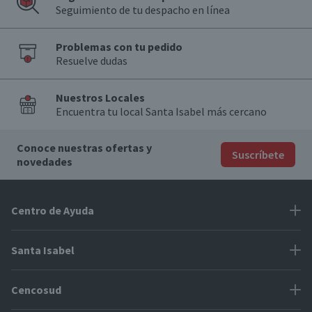
Seguimiento de tu despacho en línea
Problemas con tu pedido
Resuelve dudas
Nuestros Locales
Encuentra tu local Santa Isabel más cercano
Conoce nuestras ofertas y
Suscríbete
novedades
Centro de Ayuda
Problemas con tu pedido
Santa Isabel
Información de pago
Proveedores
Cencosud
Cómo modificar mis datos