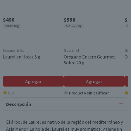
$490
$590
$1
$98 x 10g
$295 x 10g
$2
Cuisine & Co
Gourmet
Go
Laurel en Hojas 5 g
Orégano Entero Gourmet
Or
Sobre 20 g
Agregar
Agregar
5.0
Producto sin calificar
Descripción
El árbol de Laurel es nativo de la región del mediterráneo y
Asia Menor. La hoja del Laurel es muy aromática, y tiene un