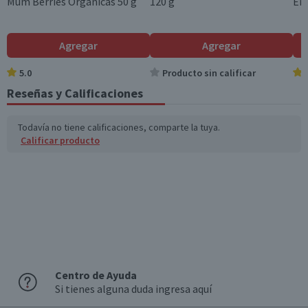
Mum Berries Orgánicas 50 g
120 g
Ent
Azúcares totales
21
5,3
(g)
Agregar
Agregar
Sodio (mg)
48
12
5.0
Producto sin calificar
Reseñas y Calificaciones
Fibra (g)
3
0,8
*Ingesta de referencia de un adulto promedio (8400 kj / 2000 kcal)
Todavía no tiene calificaciones, comparte la tuya.
Calificar producto
Centro de Ayuda
Si tienes alguna duda ingresa aquí