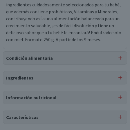
ingredientes cuidadosamente seleccionados para tu bebé,
que además contiene probióticos, Vitaminas y Minerales,
contribuyendo así a una alimentación balanceada para un
crecimiento saludable, ¡es de fácil disolución y tiene un
delicioso sabor que a tu bebé le encantará! Endulzado solo
con miel. Formato 250 g. A partir de los 9 meses.
Condición alimentaria
Certificación
Ingredientes
Libre de
Libre de
Libre de
Mariscos
Libre de
Lactosa
Huevo
y Crustáceos
Maní
Ingredientes
Información nutricional
harina de trigo 95%, miel 4.3%, fosfato de potasio,
fumarato ferroso, sulfato de zinc, vitamina c, vitamina e,
Tabla nutricional
pantotenato de calcio, vitamina b2 (riboflavina), vitamina
Características
a, vitamina b1 (tiamina), vitamina b6, ácido fólico, biotina,
Valores
Por cada 1
Por cada 100g/ml