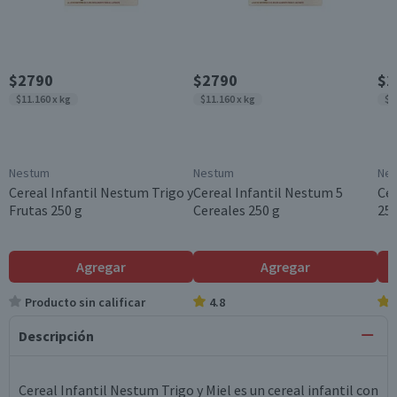
$2790
$2790
$2
$11.160 x kg
$11.160 x kg
$1
Nestum
Nestum
Ne
Cereal Infantil Nestum Trigo y
Cereal Infantil Nestum 5
Cer
Frutas 250 g
Cereales 250 g
250
Agregar
Agregar
Producto sin calificar
4.8
Descripción
Cereal Infantil Nestum Trigo y Miel es un cereal infantil con