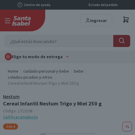
Centro de ayuda
Estado del pedido
Ingresar
Elige tu modo de entrega
Home
cuidado-personal-y-bebe
bebe
colados-picados-y-otros
Cereal Infantil Nestum Trigo y Miel 250 g
Nestum
Cereal Infantil Nestum Trigo y Miel 250 g
Código:
1713108
Calificar producto
2 de 6