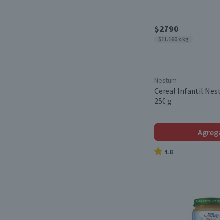
$2790
$11.160 x kg
Nestum
Cereal Infantil Nes
250 g
Agreg
4.8