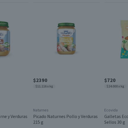
$2390
$720
$11.116 x kg
$24.000 x kg
Naturnes
Ecovida
rne y Verduras
Picado Naturnes Pollo y Verduras
Galletas Ec
215 g
Sellos 30 g