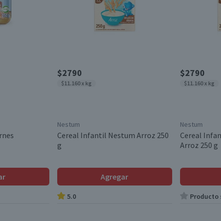
$2790
$2790
$11.160 x kg
$11.160 x kg
Nestum
Nestum
rnes
Cereal Infantil Nestum Arroz 250
Cereal Infa
g
Arroz 250 g
ar
Agregar
5.0
Producto s