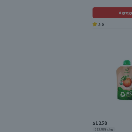
Agreg
5.0
$1250
$13.889 x kg