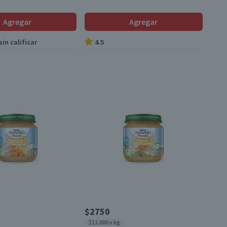
Agregar
Agregar
in calificar
4.5
$2750
$11.000 x kg