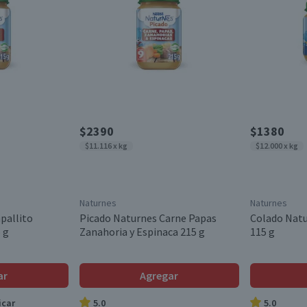
$2390
$1380
$11.116 x kg
$12.000 x kg
Naturnes
Naturnes
pallito
Picado Naturnes Carne Papas
Colado Natu
 g
Zanahoria y Espinaca 215 g
115 g
ar
Agregar
icar
5.0
5.0