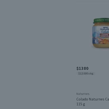
$1380
$12.000 x kg
Naturnes
Colado Naturnes Ca
115 g