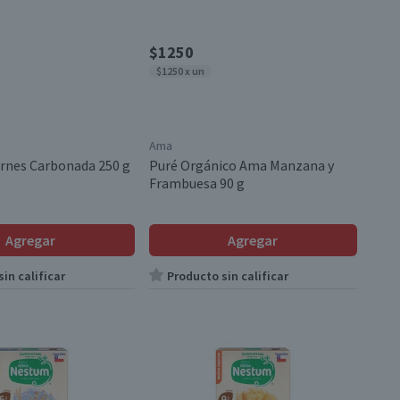
$1250
$1250 x un
Ama
rnes Carbonada 250 g
Puré Orgánico Ama Manzana y
Frambuesa 90 g
Agregar
Agregar
in calificar
Producto sin calificar