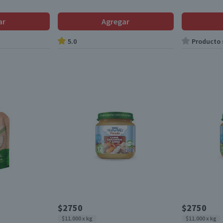
ar
Agregar
5.0
Producto s
$2750
$2750
$11.000 x kg
$11.000 x kg