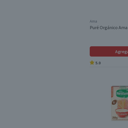
Ama
Puré Orgánico Ama
Agreg
5.0