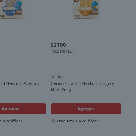
$2790
$11.160 x kg
Nestum
ntil Nestum Avena y
Cereal Infantil Nestum Trigo y
Miel 250 g
Agregar
Agregar
in calificar
Producto sin calificar