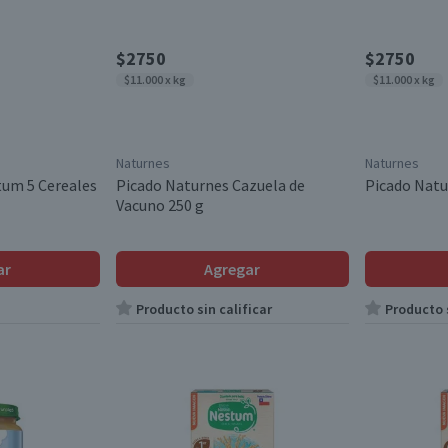
$2750
$2750
$11.000 x kg
$11.000 x kg
Naturnes
Naturnes
tum 5 Cereales
Picado Naturnes Cazuela de
Picado Natu
Vacuno 250 g
ar
Agregar
Producto sin calificar
Producto s