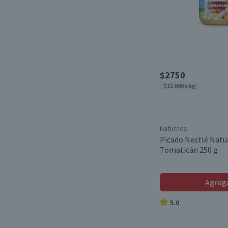
$2750
$11.000 x kg
Naturnes
Picado Nestlé Natu
Tomaticán 250 g
Agreg
5.0