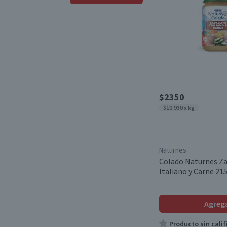
Cereal Avena
(1)
Libre de Huevo
(6)
Desde
Hasta
Cereal de Grano
(1)
Libre de Frutos Secos
(6)
Cereal Multigrano
(1)
Libre de Soya
(3)
Libre de Peces
(3)
Apto para APLV
(3)
$2350
$10.930 x kg
Libre de Gluten
(15)
Vegano
(2)
Naturnes
Kosher
(5)
Colado Naturnes Za
Italiano y Carne 215
Agreg
Producto sin calif