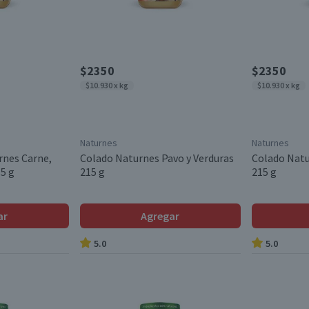
$2350
$2350
$10.930 x kg
$10.930 x kg
Naturnes
Naturnes
rnes Carne,
Colado Naturnes Pavo y Verduras
Colado Natu
15 g
215 g
215 g
ar
Agregar
5.0
5.0