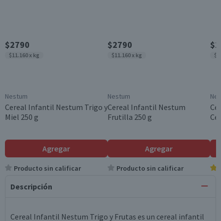
$2790
$2790
$2
$11.160 x kg
$11.160 x kg
$1
Nestum
Nestum
Ne
Cereal Infantil Nestum Trigo y
Cereal Infantil Nestum
Cer
Miel 250 g
Frutilla 250 g
Cer
Agregar
Agregar
Producto sin calificar
Producto sin calificar
Descripción
Cereal Infantil Nestum Trigo y Frutas es un cereal infantil