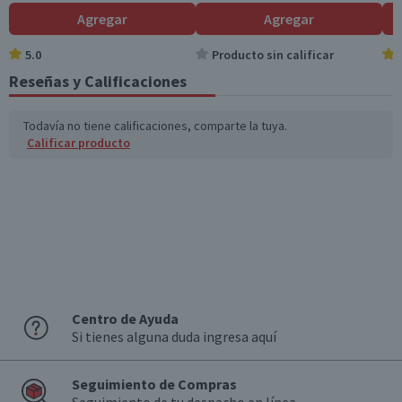
(g)
Agregar
Agregar
Sodio (mg)
70
17,5
5.0
Producto sin calificar
Reseñas y Calificaciones
Fibra (g)
3
0,8
*Ingesta de referencia de un adulto promedio (8400 kj / 2000 kcal)
Todavía no tiene calificaciones, comparte la tuya.
Calificar producto
Centro de Ayuda
Si tienes alguna duda ingresa aquí
Seguimiento de Compras