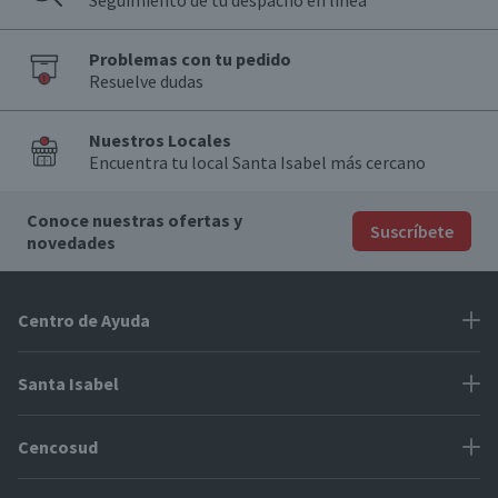
Seguimiento de tu despacho en línea
Problemas con tu pedido
Resuelve dudas
Nuestros Locales
Encuentra tu local Santa Isabel más cercano
Conoce nuestras ofertas y
Suscríbete
novedades
Centro de Ayuda
Problemas con tu pedido
Santa Isabel
Información de pago
Proveedores
Cencosud
Cómo modificar mis datos
Espacio Mypes