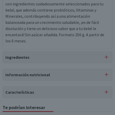
con ingredientes cuidadosamente seleccionados para tu
bebé, que además contiene probióticos, Vitaminas y
Minerales, contribuyendo así a una alimentación
balanceada para un crecimiento saludable, ¡es de fácil
disolución y tiene un delicioso sabor que a tu bebé le
encantará! Sin azúcar añadida. Formato 250 g. A partir de
los 6 meses.
Ingredientes
Ingredientes
Información nutricional
harina de trigo 48%, harina de trigo hidrolizada 38%,
plátano en polvo 7%, maltodextrina de maíz, manzana en
Tabla nutricional
polvo 2.7%, fosfato de potasio, fumarato ferroso, sulfato
Características
de zinc, vitamina c, vitamina e, pantotenato de calcio,
Valores
Por cada 1
Por cada 100g/ml
vitamina b2 (riboflavina), vitamina a, vitamina b1
medios
porción
Tipo de Producto
Te podrían interesar
(tiamina), vitamina b6, ácido fólico, biotina, vitamina d3,
Cereal Maíz
Energía (kCal)
379
94,8