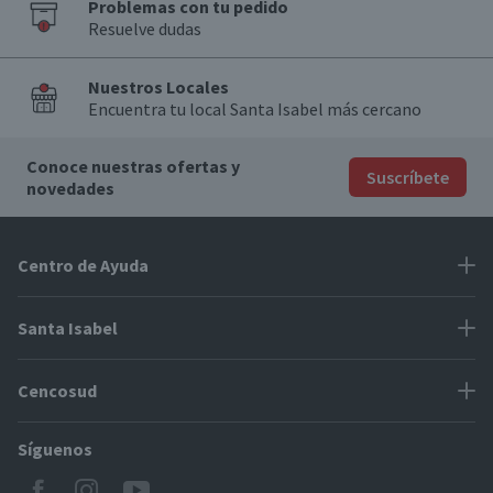
Problemas con tu pedido
Resuelve dudas
Nuestros Locales
Encuentra tu local Santa Isabel más cercano
Conoce nuestras ofertas y
Suscríbete
novedades
Centro de Ayuda
Problemas con tu pedido
Santa Isabel
Información de pago
Proveedores
Cencosud
Cómo modificar mis datos
Espacio Mypes
Modos de entrega y cobertura
Síguenos
Paris
Concursos
Locales Santa Isabel
Jumbo