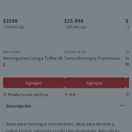
$2390
$15.990
$2
$79.667 x kg
$15.990 x un
$8
Macrodeli
Cuisine & Co
Go
Merenguitos Caluga Toffee 30
Torta Merengue Frambuesa
Sa
g
Man
Agregar
Agregar
Producto sin calificar
5.0
Descripción
Base para merengue instantáneo, ideal para decorar y
cubrir tortas, pasteles y todo tipo de postres. Además es