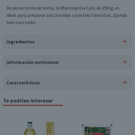
De pura crema de leche, la Mantequilla Calo de 250 g, es
ideal para preparar tus comidas y postres favoritos. ¡Queda
bien con todo!
Ingredientes
Ingredientes
Información nutricional
crema de leche de vaca, sal, aceite vegetal de canola, ácido
cítrico.
Características
Puede contener
Trazas
de
lecitina de soya.
Tipo de Producto
Te podrían interesar
Tabla nutricional
Mantequilla
Valores
Por cada 1
Almacenamiento
Por cada 100g/ml
medios
porción
Conservar refrigerado
Energía (kCal)
787
39,4
Envase