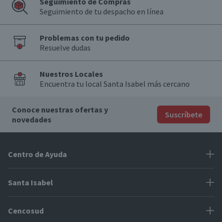
Seguimiento de Compras
Seguimiento de tu despacho en línea
Problemas con tu pedido
Resuelve dudas
Nuestros Locales
Encuentra tu local Santa Isabel más cercano
Conoce nuestras ofertas y
Suscríbete
novedades
Centro de Ayuda
Problemas con tu pedido
Santa Isabel
Información de pago
Proveedores
Cencosud
Cómo modificar mis datos