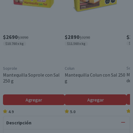
$2690
$2890
$3
$3090
$3290
$1
$10.760 x kg
$11.560 x kg
Sop
Soprole
Colun
Man
Mantequilla Soprole con Sal
Mantequilla Colun con Sal 250
de 
250 g
g
Agregar
Agregar
4.9
5.0
Descripción