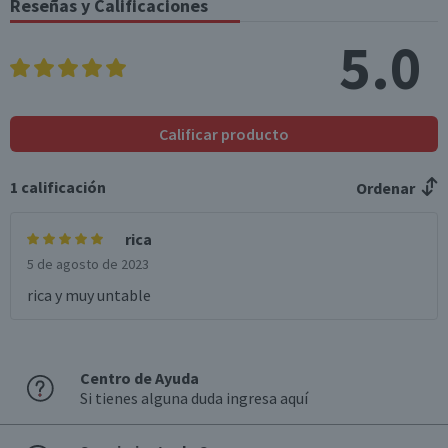
Reseñas y Calificaciones
Sodio (mg)
650
32,5
5.0
*Ingesta de referencia de un adulto promedio (8400 kj / 2000 kcal)
Calificar producto
1
calificación
Ordenar
rica
5 de agosto de 2023
rica y muy untable
Centro de Ayuda
Si tienes alguna duda ingresa aquí