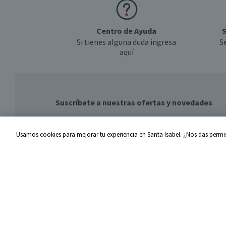
Centro de Ayuda
S
Si tienes alguna duda ingresa
S
aquí
Suscríbete a nuestras ofertas y novedades
Usamos cookies para mejorar tu experiencia en Santa Isabel. ¿Nos das permis
Centro de Ayuda
Santa I
Problemas con tu pedido
Proveed