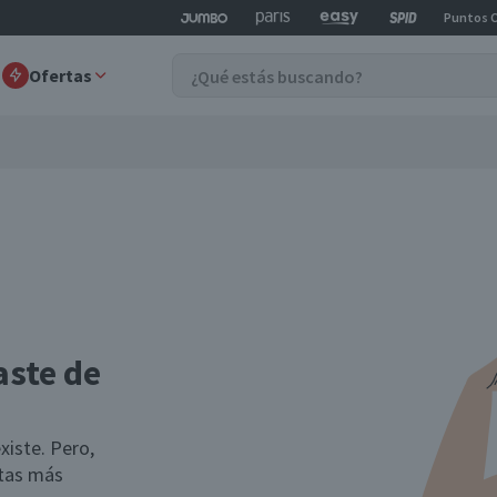
Puntos 
Ofertas
aste de
xiste. Pero,
rtas más