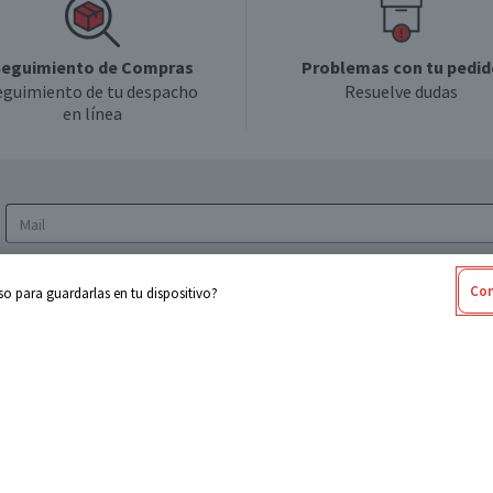
eguimiento de Compras
Problemas con tu pedid
eguimiento de tu despacho
Resuelve dudas
en línea
Acepto los
Términos y Condiciones
y la
Política
Con
o para guardarlas en tu dispositivo?
de privacidad y de tratamiento de datos
personales
sabel
Cencosud
ores
Paris