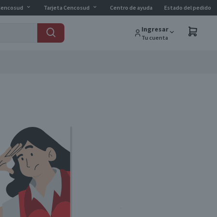
Cencosud
Tarjeta Cencosud
Centro de ayuda
Estado del pedido
Ingresar
Tu cuenta