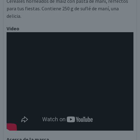
Cereales horneados de maíz con pasta de maní, rerfectos
para tus fiestas. Contiene 250 g de suflé de maní, una
delicia.
Video
Acerca de la marca