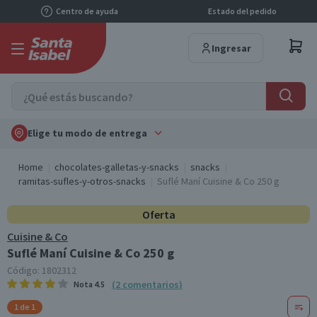
Centro de ayuda
Estado del pedido
Ingresar
Elige tu modo de entrega
Home
chocolates-galletas-y-snacks
snacks
ramitas-sufles-y-otros-snacks
Suflé Maní Cuisine & Co 250 g
Oferta
Cuisine & Co
Suflé Maní Cuisine & Co 250 g
Código:
1802312
(
2
comentarios
)
Nota
4.5
1 de 1