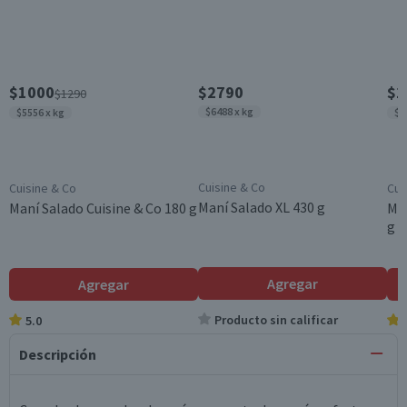
$1000
$2790
$1
$1290
$6488 x kg
$5556 x kg
$7
Cuisine & Co
Cuisine & Co
Cui
Maní Salado XL 430 g
Maní Salado Cuisine & Co 180 g
Man
g
Agregar
Agregar
Producto sin calificar
5.0
Descripción