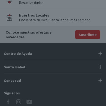
Resuelve dudas
Nuestros Locales
Encuentra tu local Santa Isabel más cercano
Conoce nuestras ofertas y
Suscríbete
novedades
Centro de Ayuda
Problemas con tu pedido
Santa Isabel
Información de pago
Proveedores
Cencosud
Cómo modificar mis datos
Espacio Mypes
Modos de entrega y cobertura
Síguenos
Paris
Concursos
Locales Santa Isabel
Jumbo
CyberDay