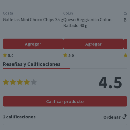
das (g)
Costa
Colun
Coc
Grasas trans (g)
0
0
Galletas Mini Choco Chips 35 g
Queso Reggianito Colun
Beb
Rallado 40 g
Colesterol (mg)
0,2
0,1
Hidratos de Carbon
57,4
14,4
Agregar
Agregar
o disponibles (g)
5.0
5.0
Azúcares totales
4,7
1,2
(g)
Reseñas y Calificaciones
Sodio (mg)
720
180
4.5
*Ingesta de referencia de un adulto promedio (8400 kj / 2000 kcal)
Calificar producto
2
calificaciones
Ordenar