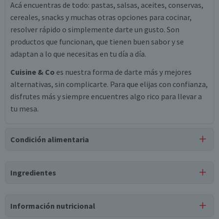
Acá encuentras de todo: pastas, salsas, aceites, conservas,
cereales, snacks y muchas otras opciones para cocinar,
resolver rápido o simplemente darte un gusto. Son
productos que funcionan, que tienen buen sabor y se
adaptan a lo que necesitas en tu día a día.
Cuisine & Co
es nuestra forma de darte más y mejores
alternativas, sin complicarte. Para que elijas con confianza,
disfrutes más y siempre encuentres algo rico para llevar a
tu mesa.
Condición alimentaria
Certificación
Ingredientes
Libre de
Libre de
Libre de
Mariscos
Huevo
Peces
y Crustáceos
Ingredientes
Información nutricional
maíz desgerminado, pasta de maní (20%), aceite vegetal de