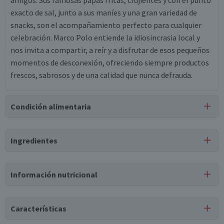
amigos. Sus famosas papas fritas, crujientes y con el punto
exacto de sal, junto a sus maníes y una gran variedad de
snacks, son el acompañamiento perfecto para cualquier
celebración. Marco Polo entiende la idiosincrasia local y
nos invita a compartir, a reír y a disfrutar de esos pequeños
momentos de desconexión, ofreciendo siempre productos
frescos, sabrosos y de una calidad que nunca defrauda.
Condición alimentaria
Certificación
Ingredientes
Kosher
Ingredientes
Información nutricional
maní, aceite vegetal de maravilla, aceite vegetal de soya,
tbhq, ácido cítrico, dimetilpolisiloxano, uvas deshidratadas,
aceite mineral, dióxido de azufre.
Características