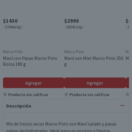
$1430
$2990
$4
$7944 x kg
$8543 x kg
$1
Marco Polo
Marco Polo
Mar
Maní con Pasas Marco Polo
Maní con Miel Marco Polo 350
Mix
Bolsa 180 g
g
Agregar
Agregar
Producto sin calificar
Producto sin calificar
Descripción
Mix de frutos secos Marco Polo con Maní salado y pasas
rubias deshidratadas. Ideal para un picoteo o fiestas.