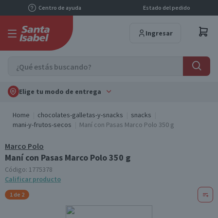
Centro de ayuda
Estado del pedido
Ingresar
Elige tu modo de entrega
Home
chocolates-galletas-y-snacks
snacks
mani-y-frutos-secos
Maní con Pasas Marco Polo 350 g
Marco Polo
Maní con Pasas Marco Polo 350 g
Código:
1775378
Calificar producto
1 de 2