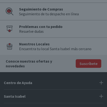
Seguimiento de Compras
Seguimiento de tu despacho en línea
Problemas con tu pedido
Resuelve dudas
Nuestros Locales
Encuentra tu local Santa Isabel más cercano
Conoce nuestras ofertas y
Suscríbete
novedades
Centro de Ayuda
Problemas con tu pedido
Santa Isabel
Información de pago