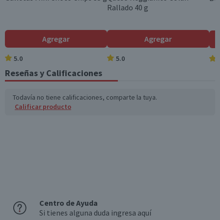
Rallado 40 g
Colesterol (mg)
0,1
0
Hidratos de Carbon
33,1
9,3
Agregar
Agregar
o disponibles (g)
5.0
5.0
Azúcares totales
33
9,2
(g)
Reseñas y Calificaciones
Sodio (mg)
16
4,5
Todavía no tiene calificaciones, comparte la tuya.
Calificar producto
*Ingesta de referencia de un adulto promedio (8400 kj / 2000 kcal)
Centro de Ayuda
Si tienes alguna duda ingresa aquí