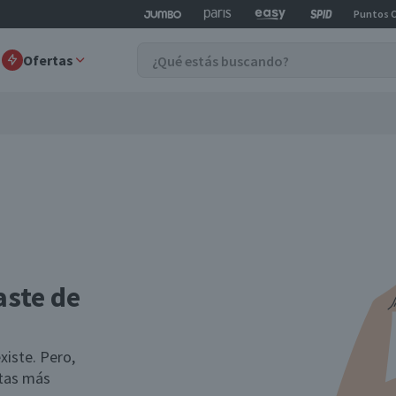
Puntos 
Ofertas
aste de
xiste. Pero,
rtas más