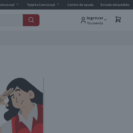
Cencosud
Tarjeta Cencosud
Centro de ayuda
Estado del pedido
Ingresar
Tu cuenta