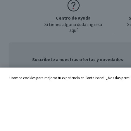
Centro de Ayuda
S
Si tienes alguna duda ingresa
S
aquí
Suscríbete a nuestras ofertas y novedades
Usamos cookies para mejorar tu experiencia en Santa Isabel. ¿Nos das permis
Centro de Ayuda
Santa I
Problemas con tu pedido
Proveed