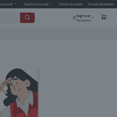
Cencosud
Tarjeta Cencosud
Centro de ayuda
Estado del pedido
Ingresar
Tu cuenta