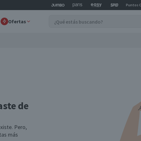
Puntos 
Ofertas
aste de
xiste. Pero,
rtas más