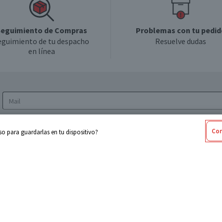
eguimiento de Compras
Problemas con tu pedid
eguimiento de tu despacho
Resuelve dudas
en línea
Acepto los
Términos y Condiciones
y la
Política
Con
o para guardarlas en tu dispositivo?
de privacidad y de tratamiento de datos
personales
sabel
Cencosud
ores
Paris