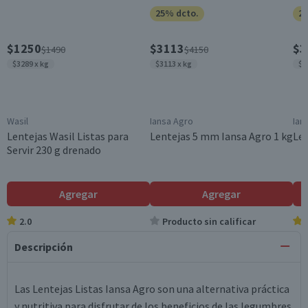
25% dcto.
25
$1250
$3113
$3
$1490
$4150
$3289 x kg
$3113 x kg
$3
Wasil
Iansa Agro
Ian
Lentejas Wasil Listas para
Lentejas 5 mm Iansa Agro 1 kg
Len
Servir 230 g drenado
Agregar
Agregar
2.0
Producto sin calificar
Descripción
Las Lentejas Listas Iansa Agro son una alternativa práctica
y nutritiva para disfrutar de los beneficios de las legumbres