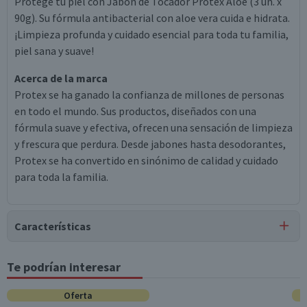
Protege tu piel con Jabón de Tocador Protex Aloe (3 un. x
90g). Su fórmula antibacterial con aloe vera cuida e hidrata.
¡Limpieza profunda y cuidado esencial para toda tu familia,
piel sana y suave!
Acerca de la marca
Protex se ha ganado la confianza de millones de personas
en todo el mundo. Sus productos, diseñados con una
fórmula suave y efectiva, ofrecen una sensación de limpieza
y frescura que perdura. Desde jabones hasta desodorantes,
Protex se ha convertido en sinónimo de calidad y cuidado
para toda la familia.
Características
Tipo de Producto
Te podrían interesar
Jabones
Oferta
Surtido