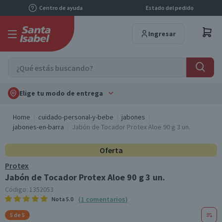
Centro de ayuda
Estado del pedido
Ingresar
Elige tu modo de entrega
Home
cuidado-personal-y-bebe
jabones
jabones-en-barra
Jabón de Tocador Protex Aloe 90 g 3 un.
Oferta
Protex
Jabón de Tocador Protex Aloe 90 g 3 un.
Código:
1352053
(
1
comentarios
)
Nota
5.0
5 de 5