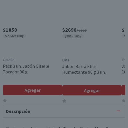
$1850
$2690
$4
$3550
$2056 x 100g
$1
$996 x 100g
Giselle
Tri
Elite
Pack 3 un. Jabón Giselle
Jab
Jabón Barra Elite
Tocador 90 g
100
Humectante 90 g 3 un.
Agregar
Agregar
5.0
4.8
Descripción