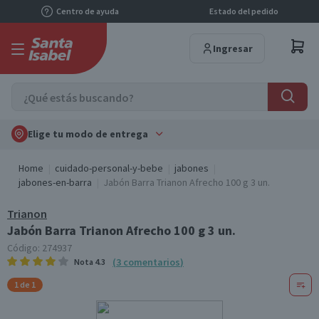
Centro de ayuda
Estado del pedido
Ingresar
Elige tu modo de entrega
Home
cuidado-personal-y-bebe
jabones
jabones-en-barra
Jabón Barra Trianon Afrecho 100 g 3 un.
Trianon
Jabón Barra Trianon Afrecho 100 g 3 un.
Código:
274937
(
3
comentarios
)
Nota
4.3
1 de 1