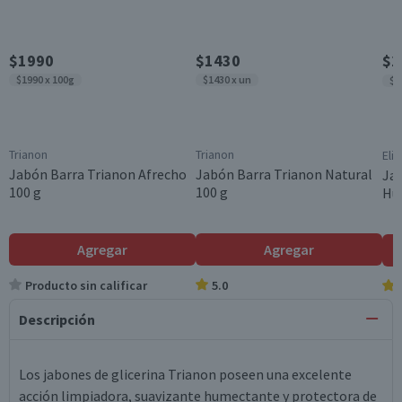
$1990
$1430
$2
$1990 x 100g
$1430 x un
$9
Trianon
Trianon
Elit
Jabón Barra Trianon Afrecho
Jabón Barra Trianon Natural
Jab
100 g
100 g
Hum
Agregar
Agregar
Producto sin calificar
5.0
Descripción
Los jabones de glicerina Trianon poseen una excelente
acción limpiadora, suavizante humectante y protectora de