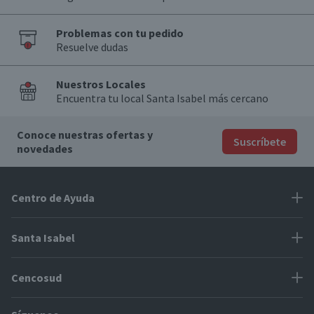
Problemas con tu pedido
Resuelve dudas
Nuestros Locales
Encuentra tu local Santa Isabel más cercano
Conoce nuestras ofertas y
Suscríbete
novedades
Centro de Ayuda
Problemas con tu pedido
Santa Isabel
Información de pago
Proveedores
Cencosud
Cómo modificar mis datos
Espacio Mypes
Modos de entrega y cobertura