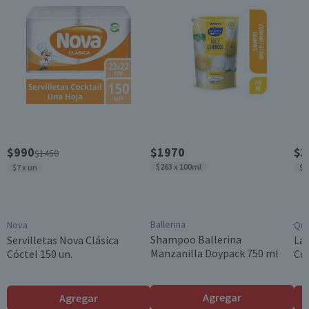
100 g x 3
Garantía Mínima Legal
Válida hasta su fecha de caducidad
$990
$1970
$3
$1450
$263 x 100ml
$7 x un
$2
Ballerina
Nova
Qui
Shampoo Ballerina
Servilletas Nova Clásica
Lav
Manzanilla Doypack 750 ml
Cóctel 150 un.
Con
Agregar
Agregar