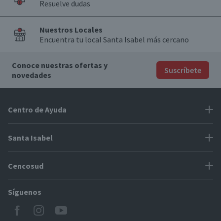
Resuelve dudas
Nuestros Locales
Encuentra tu local Santa Isabel más cercano
Conoce nuestras ofertas y
Suscríbete
novedades
Centro de Ayuda
Problemas con tu pedido
Santa Isabel
Información de pago
Proveedores
Cencosud
Cómo modificar mis datos
Espacio Mypes
Modos de entrega y cobertura
Síguenos
Paris
Concursos
Locales Santa Isabel
Jumbo
CyberDay