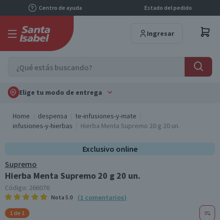
Centro de ayuda
Estado del pedido
Ingresar
Elige tu modo de entrega
Home
despensa
te-infusiones-y-mate
infusiones-y-hierbas
Hierba Menta Supremo 20 g 20 un.
Exclusivo online
Supremo
Hierba Menta Supremo 20 g 20 un.
Código:
266076
(
1
comentarios
)
Nota
5.0
1 de 1