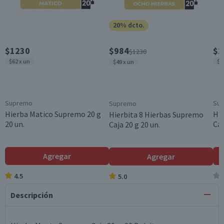
20% dcto.
$1230
$984
$1
$1230
$62 x un
$6
$49 x un
Supremo
Su
Supremo
Hierba Matico Supremo 20 g
Hi
Hierbita 8 Hierbas Supremo
20 un.
Caj
Caja 20 g 20 un.
Agregar
Agregar
4.5
5.0
Descripción