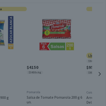
ta
0
Conservar en un lugar fresco y seco
0
0
Caja
0
0
Chile
Lleva 2 po
$945 x kg
$4150
$950
$1350
$3458 x kg
$950 x kg
Pomarola
Cuisine & Co
Salsa de Tomate Pomarola 200 g 6
 900 g
Arroz Grado 
un.
Delgado 1 k