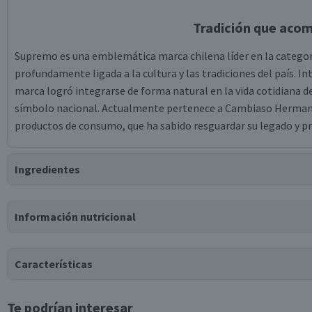
Tradición que aco
Supremo es una emblemática marca chilena líder en la categoría
profundamente ligada a la cultura y las tradiciones del país. In
marca logró integrarse de forma natural en la vida cotidiana 
símbolo nacional. Actualmente pertenece a Cambiaso Hermano
productos de consumo, que ha sabido resguardar su legado y pr
Ingredientes
Ingredientes
Información nutricional
100% manzanilla.
Tabla nutricional
Características
Valores medios
Por cada 100g/ml
Te podrían interesar
Tipo de Producto
Energía (kCal)
0,8