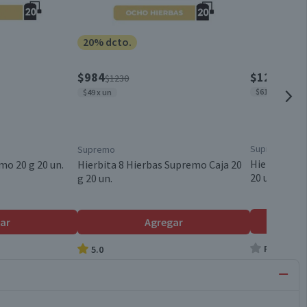
20% dcto.
$984
$1220
$1230
$61 x un
$49 x un
Supremo
Supremo
Hierbas Sur
o 20 g 20 un.
Hierbita 8 Hierbas Supremo Caja 20
20 un.
g 20 un.
ar
Agregar
Producto s
5.0