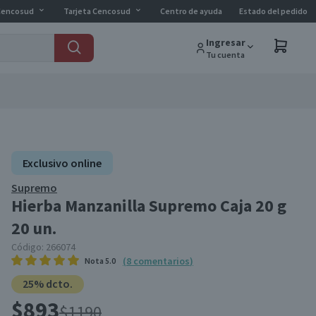
Cencosud
Tarjeta Cencosud
Centro de ayuda
Estado del pedido
Ingresar
Tu cuenta
Exclusivo online
Supremo
Hierba Manzanilla Supremo Caja 20 g
20 un.
Código:
266074
(
8
comentarios
)
Nota
5.0
25% dcto.
$893
$1190