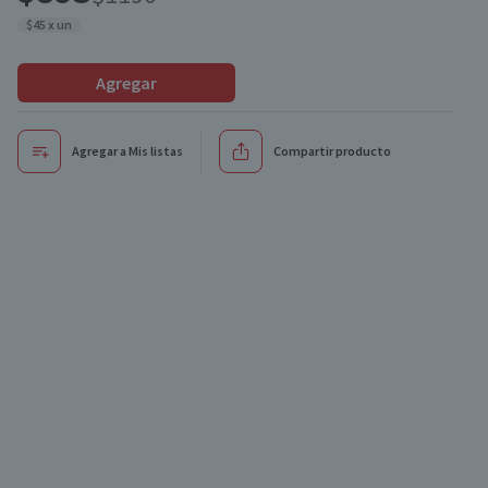
$45 x un
Agregar
Agregar a Mis listas
Compartir producto