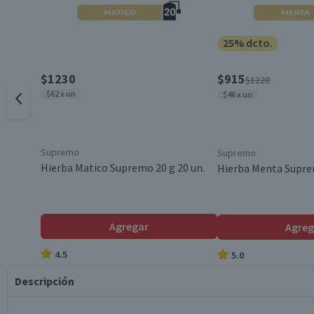
25% dcto.
$1230
$915
$1220
$62 x un
$46 x un
Supremo
Supremo
Hierba Matico Supremo 20 g 20 un.
Hierba Menta Suprem
Agregar
Agreg
4.5
5.0
Descripción