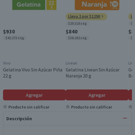
Lleva 2 por $1290
Ll
$29.318 x kg
$2
$930
$840
$8
$42.273 x kg
$38.182 x kg
$3
Vivo
Livean
Liv
Gelatina Vivo Sin Azúcar Piña
Gelatina Livean Sin Azúcar
Gel
22 g
Naranja 20 g
Ber
Agregar
Agregar
Producto sin calificar
Producto sin calificar
Descripción