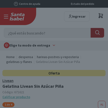
Centro de ayuda
Estado del pedido
Ingresar
Elige tu modo de entrega
Home
despensa
harinas-postres-y-reposteria
gelatinas-y-flanes
Gelatina Livean Sin Azúcar Piña
Oferta
Livean
Gelatina Livean Sin Azúcar Piña
Código:
671621
Calificar producto
1 de 4