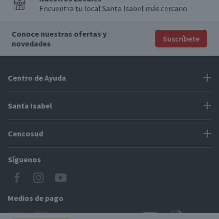
Encuentra tu local Santa Isabel más cercano
Conoce nuestras ofertas y
Suscríbete
novedades
Centro de Ayuda
Problemas con tu pedido
Santa Isabel
Información de pago
Proveedores
Cencosud
Cómo modificar mis datos
Espacio Mypes
Modos de entrega y cobertura
Síguenos
Paris
Concursos
Locales Santa Isabel
Jumbo
CyberDay
Cómo comprar en SantaIsabel.cl
Easy
Medios de pago
BlackFriday
Servicio al cliente
Tarjeta Cencosud Scotiabank